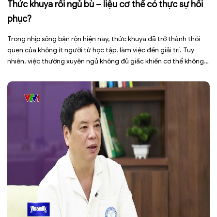
Thức khuya rồi ngủ bù – liệu cơ thể có thực sự hồi
phục?
Trong nhịp sống bận rộn hiện nay, thức khuya đã trở thành thói
quen của không ít người từ học tập, làm việc đến giải trí. Tuy
nhiên, việc thường xuyên ngủ không đủ giấc khiến cơ thể không
có đủ thời gian phục hồi, dễ rơi vào tình trạng mệt mỏi, giảm tập
trung, […]