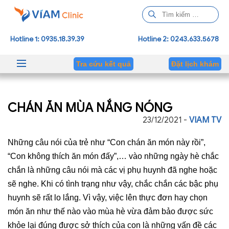
T
ì
m
Hotline 1: 0935.18.39.39
Hotline 2: 0243.633.5678
k
i
Tra cứu kết quả
Đặt lịch khám
ế
m
c
CHÁN ĂN MÙA NẮNG NÓNG
h
o
23/12/2021 -
VIAM TV
:
Những câu nói của trẻ như “Con chán ăn món này rồi”, 
“Con không thích ăn món đấy”,… vào những ngày hè chắc 
chắn là những câu nói mà các vị phụ huynh đã nghe hoặc 
sẽ nghe. Khi có tình trạng như vậy, chắc chắn các bậc phụ 
huynh sẽ rất lo lắng. Vì vậy, việc lên thực đơn hay chọn 
món ăn như thế nào vào mùa hè vừa đảm bảo được sức 
khỏe lại đúng được sở thích của con là những vấn đề các 