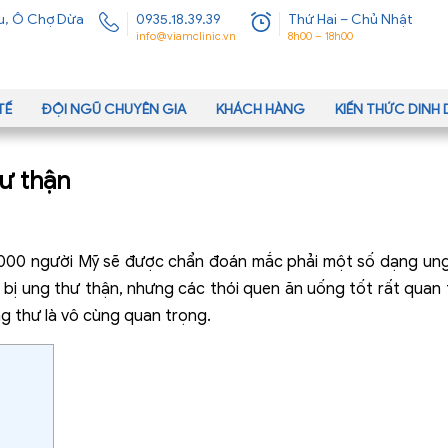
u, Ô Chợ Dừa
0935.18.39.39
Thứ Hai – Chủ Nhật
info@viamclinic.vn
8h00 – 18h00
TẾ
ĐỘI NGŨ CHUYÊN GIA
KHÁCH HÀNG
KIẾN THỨC DIN
ư thận
6.000 người Mỹ sẽ được chẩn đoán mắc phải một số dạng un
bị ung thư thận, nhưng các thói quen ăn uống tốt rất quan 
ng thư là vô cùng quan trọng.