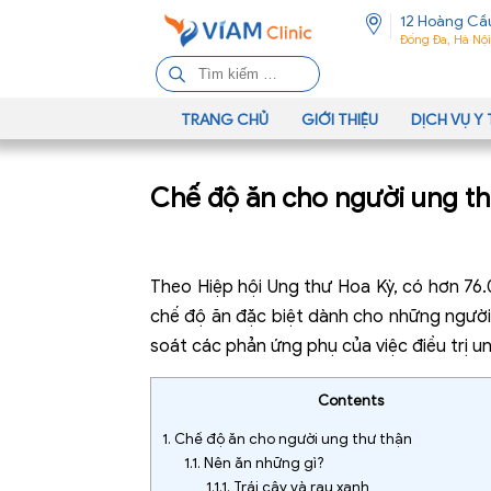
12 Hoàng Cầ
Đống Đa, Hà Nội
T
ì
m
TRANG CHỦ
GIỚI THIỆU
DỊCH VỤ Y 
k
i
Chế độ ăn cho người ung th
ế
m
c
h
Theo Hiệp hội Ung thư Hoa Kỳ, có hơn 7
o
chế độ ăn đặc biệt dành cho những người 
:
soát các phản ứng phụ của việc điều trị u
Contents
1.
Chế độ ăn cho người ung thư thận
1.1.
Nên ăn những gì?
1.1.1.
Trái cây và rau xanh