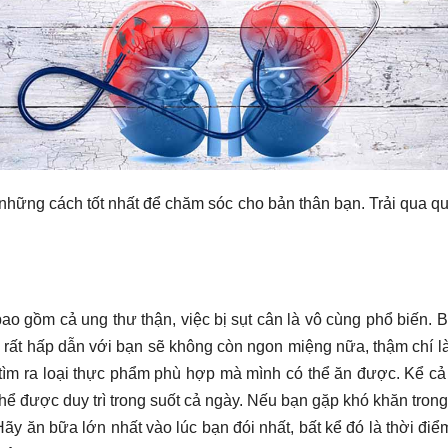
hững cách tốt nhất để chăm sóc cho bản thân bạn. Trải qua quá 
, bao gồm cả ung thư thận, việc bị sụt cân là vô cùng phổ biến. 
 rất hấp dẫn với bạn sẽ không còn ngon miệng nữa, thậm chí là
tìm ra loại thực phẩm phù hợp mà mình có thể ăn được. Kể cả
ể được duy trì trong suốt cả ngày. Nếu bạn gặp khó khăn trong
 Hãy ăn bữa lớn nhất vào lúc bạn đói nhất, bất kể đó là thời đ