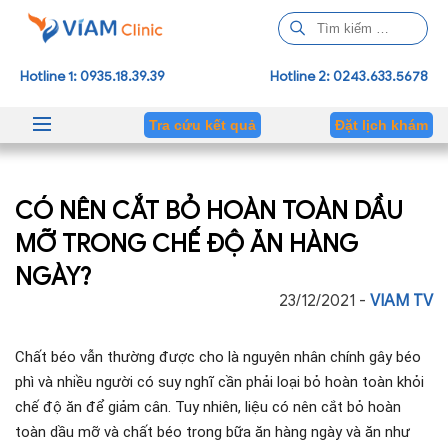
T
ì
m
Hotline 1: 0935.18.39.39
Hotline 2: 0243.633.5678
k
i
Tra cứu kết quả
Đặt lịch khám
ế
m
c
CÓ NÊN CẮT BỎ HOÀN TOÀN DẦU
h
o
MỠ TRONG CHẾ ĐỘ ĂN HÀNG
:
NGÀY?
23/12/2021 -
VIAM TV
Chất béo vẫn thường được cho là nguyên nhân chính gây béo 
phì và nhiều người có suy nghĩ cần phải loại bỏ hoàn toàn khỏi 
chế độ ăn để giảm cân. Tuy nhiên, liệu có nên cắt bỏ hoàn 
toàn dầu mỡ và chất béo trong bữa ăn hàng ngày và ăn như 