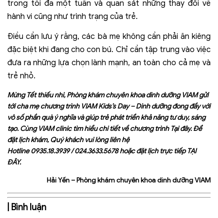
trong tối đa một tuần và quan sát những thay đổi về
hành vi cũng như trình trạng của trẻ.
Điều cần lưu ý rằng, các bà mẹ không cần phải ăn kiêng
đặc biệt khi đang cho con bú. Chỉ cần tập trung vào việc
đưa ra những lựa chọn lành mạnh, an toàn cho cả mẹ và
trẻ nhỏ.
Mừng Tết thiếu nhi,
Phòng khám chuyên khoa dinh dưỡng VIAM
gửi
tới cha mẹ chương trình VIAM Kids’s Day – Dinh dưỡng đong đầy với
vô số phần quà ý nghĩa và giúp trẻ phát triển khả năng tư duy, sáng
tạo. Cùng VIAM clinic tìm hiểu chi tiết về chương trình
Tại đây
. Để
đặt lịch khám, Quý khách vui lòng liên hệ
Hotline
0935.18.3939
/
024.3633.5678
hoặc đặt lịch trực tiếp
TẠI
ĐÂY
.
Hải Yến – Phòng khám chuyên khoa dinh dưỡng VIAM
| Bình luận