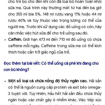
cho trẻ bú cho đến khi cồn đã loại bỏ hoàn toàn khỏi
sữa mẹ. Quá trình này thường mất từ ​​​​hai đến ba giờ
cho 355 ml bia 5%, 148 ml rượu vang 11% hoặc 44 ml
rượu 40% và tùy thuộc vào trọng lượng cơ thể của
người mẹ. Trước khi sử dụng các đồ uống có cồn, hãy
cân nhắc việc hút sữa để cho trẻ uống sau đó.
Caffein.
Giới hạn 473 ml đến 710 ml đồ uống có chứa
caffeine mỗi ngày. Caffeine trong sữa mẹ có thể kích
thích hoặc cản trở giấc ngủ của trẻ.
Đọc thêm tại bài viết:
Có thể uống cà phê khi đang cho
con bú không?
Một số loại cá chứa nồng độ thủy ngân cao.
Hải sản
có thể là nguồn cung cấp protein và axit béo omega-
3 tuyệt vời. Tuy nhiên, hầu hết hải sản đều chứa thủy
ngân hoặc các chất gây ô nhiễm khác. Việc tiếp xúc