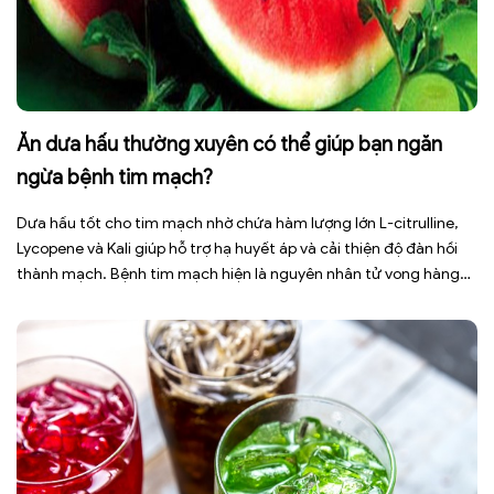
Ăn dưa hấu thường xuyên có thể giúp bạn ngăn
ngừa bệnh tim mạch?
Dưa hấu tốt cho tim mạch nhờ chứa hàm lượng lớn L-citrulline,
Lycopene và Kali giúp hỗ trợ hạ huyết áp và cải thiện độ đàn hồi
thành mạch. Bệnh tim mạch hiện là nguyên nhân tử vong hàng
đầu toàn cầu, tuy nhiên việc điều chỉnh chế độ ăn uống hằng
ngày có thể […]