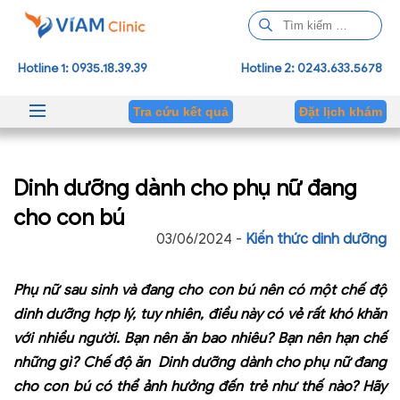
T
ì
m
Hotline 1: 0935.18.39.39
Hotline 2: 0243.633.5678
k
i
Tra cứu kết quả
Đặt lịch khám
ế
m
c
Dinh dưỡng dành cho phụ nữ đang
h
o
cho con bú
:
03/06/2024 -
Kiến thức dinh dưỡng
Phụ nữ sau sinh và đang cho con bú nên có một chế độ
dinh dưỡng hợp lý, tuy nhiên, điều này có vẻ rất khó khăn
với nhiều người. Bạn nên ăn bao nhiêu? Bạn nên hạn chế
những gì? Chế độ ăn Dinh dưỡng dành cho phụ nữ đang
cho con bú có thể ảnh hưởng đến trẻ như thế nào? Hãy