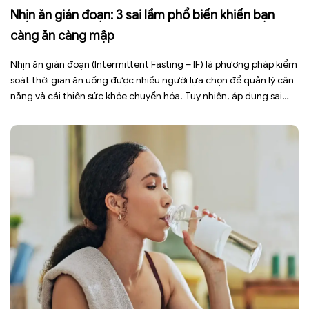
Nhịn ăn gián đoạn: 3 sai lầm phổ biến khiến bạn
càng ăn càng mập
Nhịn ăn gián đoạn (Intermittent Fasting – IF) là phương pháp kiểm
soát thời gian ăn uống được nhiều người lựa chọn để quản lý cân
nặng và cải thiện sức khỏe chuyển hóa. Tuy nhiên, áp dụng sai
cách không những làm giảm hiệu quả giảm cân mà còn gây kiệt
sức, mất cơ […]