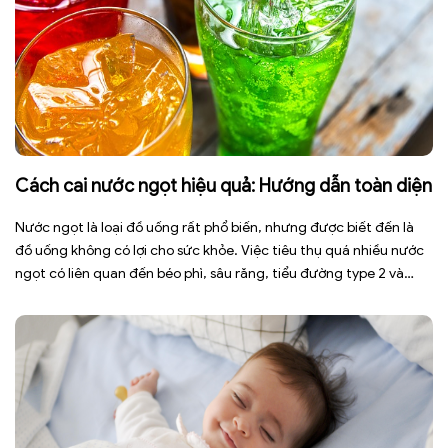
Cách cai nước ngọt hiệu quả: Hướng dẫn toàn diện
Nước ngọt là loại đồ uống rất phổ biến, nhưng được biết đến là
đồ uống không có lợi cho sức khỏe. Việc tiêu thụ quá nhiều nước
ngọt có liên quan đến béo phì, sâu răng, tiểu đường type 2 và
nhiều bệnh mạn tính khác. Tuy nhiên, việc bỏ nước ngọt không
chỉ […]