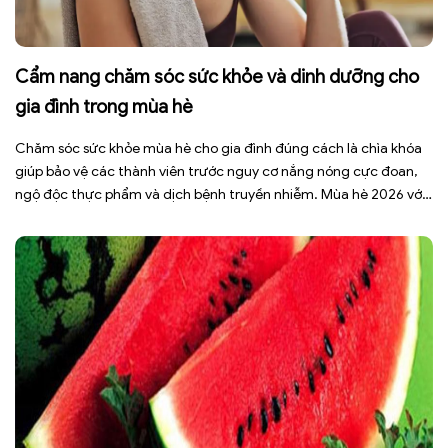
Cẩm nang chăm sóc sức khỏe và dinh dưỡng cho
gia đình trong mùa hè
Chăm sóc sức khỏe mùa hè cho gia đình đúng cách là chìa khóa
giúp bảo vệ các thành viên trước nguy cơ nắng nóng cực đoan,
ngộ độc thực phẩm và dịch bệnh truyền nhiễm. Mùa hè 2026 với
dự báo nhiều đợt nắng nóng kéo dài có thể gây mất nước, kiệt
sức […]