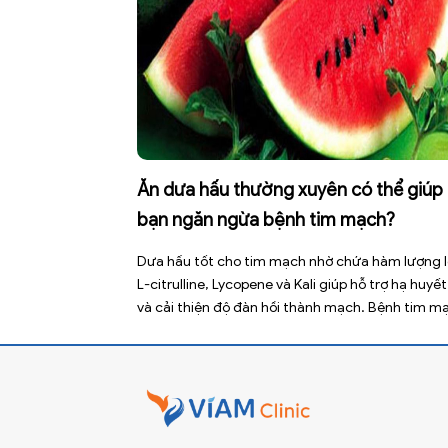
Ăn dưa hấu thường xuyên có thể giúp
bạn ngăn ngừa bệnh tim mạch?
Dưa hấu tốt cho tim mạch nhờ chứa hàm lượng 
L-citrulline, Lycopene và Kali giúp hỗ trợ hạ huyết
và cải thiện độ đàn hồi thành mạch. Bệnh tim m
hiện là nguyên nhân tử vong hàng đầu toàn cầu,
nhiên việc điều chỉnh chế độ ăn uống hằng ngày
thể […]