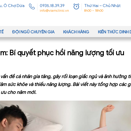
u, Ô Chợ Dừa
0935.18.39.39
Thứ Hai – Chủ Nhật
info@viamclinic.vn
8h00 – 18h00
TẾ
ĐỘI NGŨ CHUYÊN GIA
KHÁCH HÀNG
KIẾN THỨC DIN
m: Bí quyết phục hồi năng lượng tối ưu
 vấn đề cá nhân gia tăng, gây rối loạn giấc ngủ và ảnh hưởng t
iảm sức khỏe và thiếu năng lượng. Bài viết này tổng hợp các g
i ưu cho năm mới.