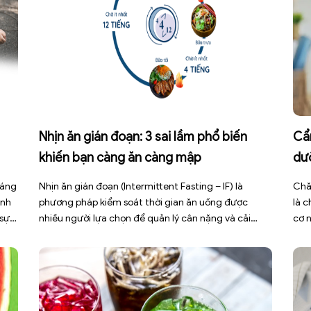
Nhịn ăn gián đoạn: 3 sai lầm phổ biến
Cẩ
khiến bạn càng ăn càng mập
dư
háng
Nhịn ăn gián đoạn (Intermittent Fasting – IF) là
Chă
ình
phương pháp kiểm soát thời gian ăn uống được
là 
 sự
nhiều người lựa chọn để quản lý cân nặng và cải
cơ 
thiện sức khỏe chuyển hóa. Tuy nhiên, áp dụng sai
bện
cách không những làm giảm hiệu quả giảm cân mà
đợt
còn gây kiệt sức, mất cơ […]
sức 