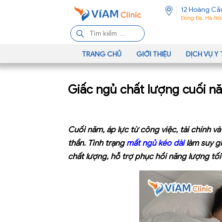
12 Hoàng Cầ
Đống Đa, Hà Nội
T
ì
m
TRANG CHỦ
GIỚI THIỆU
DỊCH VỤ Y 
k
i
Giấc ngủ chất lượng cuối nă
ế
m
c
h
Cuối năm, áp lực từ công việc, tài chính và
o
thần. Tình trạng
mất ngủ kéo dài
làm suy g
:
chất lượng, hỗ trợ phục hồi năng lượng tố