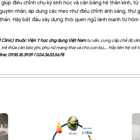
u giúp điều chỉnh chu kỳ sinh học và cân bằng hệ thần kinh, t
guyên nhân, áp dụng các mẹo như điều chỉnh ánh sáng, thư g
h thần. Hãy bắt đầu xây dựng thói quen ngủ lành mạnh từ hôm 
Clinic) thuộc Viện Y học ứng dụng Việt Nam
tư vấn, cung cấp chế độ di
g, trẻ thừa cân béo phì, phụ nữ mang thai và cho con bú,… Hãy liên hệ vớ
ine:
0935.18.3939
/
024.3633.5678