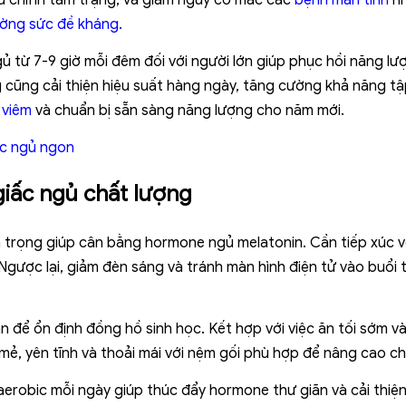
ều chỉnh tâm trạng, và giảm nguy cơ mắc các
bệnh mãn tính
nh
ờng sức đề kháng.
gủ từ 7-9 giờ mỗi đêm đối với người lớn giúp phục hồi năng lư
 cũng cải thiện hiệu suất hàng ngày, tăng cường khả năng tập 
 viêm
và chuẩn bị sẵn sàng năng lượng cho năm mới.
ấc ngủ ngon
giấc ngủ chất lượng
 trọng giúp cân bằng hormone ngủ melatonin. Cần tiếp xúc v
Ngược lại, giảm đèn sáng và tránh màn hình điện tử vào buổi 
uần để ổn định đồng hồ sinh học. Kết hợp với việc ăn tối sớm v
ẻ, yên tĩnh và thoải mái với nệm gối phù hợp để nâng cao ch
aerobic mỗi ngày giúp thúc đẩy hormone thư giãn và cải thiện