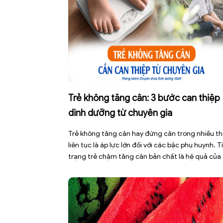
Trẻ không tăng cân: 3 bước can thiệp
dinh dưỡng từ chuyên gia
Trẻ không tăng cân hay đứng cân trong nhiều t
liên tục là áp lực lớn đối với các bậc phụ huynh. T
trạng trẻ chậm tăng cân bản chất là hệ quả của
mất cân bằng giữa năng lượng nạp vào và năng
lượng tiêu hao. Thay vì tự ý dùng các loại […]