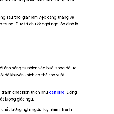
ư tiểu đường hoặc tim mạch, đồng thời
ợng sau thời gian làm việc căng thẳng và
trung. Duy trì chu kỳ nghỉ ngơi ổn định là
ới ánh sáng tự nhiên vào buổi sáng để ức
tối để khuyến khích cơ thể sản xuất
à tránh chất kích thích như
caffeine
. Đồng
ất lượng giấc ngủ.
 chất lượng nghỉ ngơi. Tuy nhiên, tránh