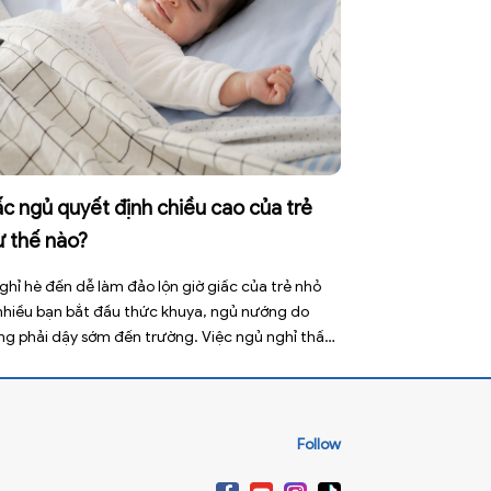
c ngủ quyết định chiều cao của trẻ
ư thế nào?
ghỉ hè đến dễ làm đảo lộn giờ giấc của trẻ nhỏ
 nhiều bạn bắt đầu thức khuya, ngủ nướng do
ng phải dậy sớm đến trường. Việc ngủ nghỉ thất
ờng này tưởng như vô hại nhưng lại ảnh hưởng
 đến sức khỏe, đặc biệt là tầm vóc sau này của
Follow