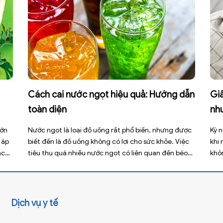
Cách cai nước ngọt hiệu quả: Hướng dẫn
Giấ
toàn diện
nh
lớn
Nước ngọt là loại đồ uống rất phổ biến, nhưng được
Kỳ n
 áp
biết đến là đồ uống không có lợi cho sức khỏe. Việc
khi
ạch
tiêu thụ quá nhiều nước ngọt có liên quan đến béo
khô
 tuy
phì, sâu răng, tiểu đường type 2 và nhiều bệnh mạn
thư
 có
tính khác. Tuy nhiên, việc bỏ nước ngọt không chỉ […]
xấu
[…]
Dịch vụ y tế