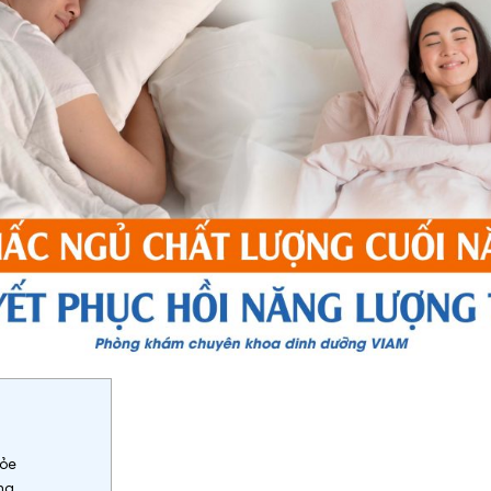
hỏe
ng