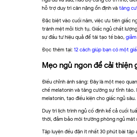
ngủ đủ và sâu, não bộ củng cố trí nhớ, đi
hỗ trợ duy trì cân nặng ổn định và
tăng cư
Đặc biệt vào cuối năm, việc ưu tiên giấc n
tránh mệt mỏi tích tụ. Giấc ngủ chất lượng
sự đầu tư hiệu quả để tái tạo tế bào,
giảm
Đọc thêm tại:
12 cách giúp bạn có một gi
Mẹo ngủ ngon để cải thiện 
Điều chỉnh ánh sáng: Đây là một mẹo quan
chế melatonin và tăng cường sự tỉnh táo. 
melatonin, tạo điều kiện cho giấc ngủ sâu.
Duy trì lịch trình ngủ cố định kể cả cuối t
thời, đảm bảo môi trường phòng ngủ mát m
Tập luyện đều đặn ít nhất 30 phút bài tập 