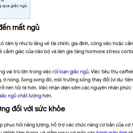
g qua giấc ngủ
 đến mất ngủ
 tâm lý như lo lắng về tài chính, gia đình, công việc hoặc cả
hế cảnh giác của não bộ và làm gia tăng hormone stress cortis
g vai trò lớn trong việc
rối loạn giấc ngủ
. Việc tiêu thụ caf
, ợ nóng. Song song đó, môi trường sống thay đổi (ví dụ: tiế
rở nên tồi tệ hơn. Việc nhận diện sớm các nguyên nhân phức 
iấc ngủ chất lượng
hơn.
ợng đối với sức khỏe
giúp phục hồi năng lượng, hỗ trợ các chức năng cơ bản của cơ 