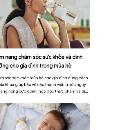
m nang chăm sóc sức khỏe và dinh
ỡng cho gia đình trong mùa hè
m sóc sức khỏe mùa hè cho gia đình đúng cách
chìa khóa giúp bảo vệ các thành viên trước nguy
nắng nóng cực đoan, ngộ độc thực phẩm và dịch
h truyền nhiễm. Mùa hè 2026 với dự báo nhiều
 nắng nóng kéo dài có thể gây mất nước, kiệt
[…]