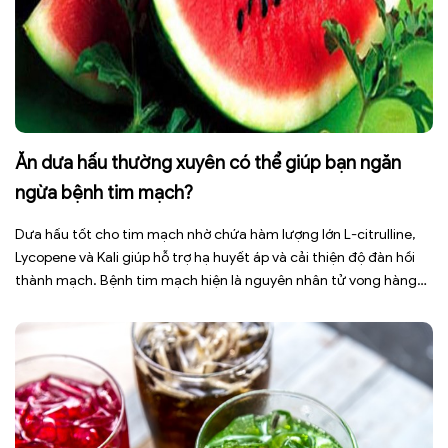
Ăn dưa hấu thường xuyên có thể giúp bạn ngăn
ngừa bệnh tim mạch?
Dưa hấu tốt cho tim mạch nhờ chứa hàm lượng lớn L-citrulline,
Lycopene và Kali giúp hỗ trợ hạ huyết áp và cải thiện độ đàn hồi
thành mạch. Bệnh tim mạch hiện là nguyên nhân tử vong hàng
đầu toàn cầu, tuy nhiên việc điều chỉnh chế độ ăn uống hằng
ngày có thể […]