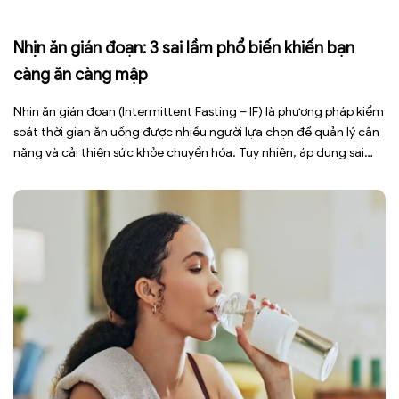
Nhịn ăn gián đoạn: 3 sai lầm phổ biến khiến bạn
càng ăn càng mập
Nhịn ăn gián đoạn (Intermittent Fasting – IF) là phương pháp kiểm
soát thời gian ăn uống được nhiều người lựa chọn để quản lý cân
nặng và cải thiện sức khỏe chuyển hóa. Tuy nhiên, áp dụng sai
cách không những làm giảm hiệu quả giảm cân mà còn gây kiệt
sức, mất cơ […]