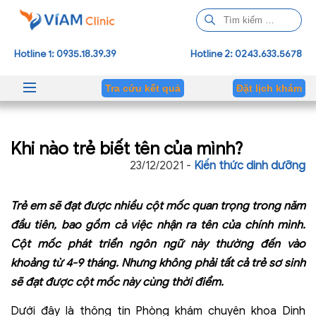
T
ì
m
Hotline 1: 0935.18.39.39
Hotline 2: 0243.633.5678
k
i
Tra cứu kết quả
Đặt lịch khám
ế
m
c
Khi nào trẻ biết tên của mình?
h
o
23/12/2021 -
Kiến thức dinh dưỡng
:
Trẻ em sẽ đạt được nhiều cột mốc quan trọng trong năm
đầu tiên, bao gồm cả việc nhận ra tên của chính mình.
Cột mốc phát triển ngôn ngữ này thường đến vào
khoảng từ 4-9 tháng. Nhưng không phải tất cả trẻ sơ sinh
sẽ đạt được cột mốc này cùng thời điểm.
Dưới đây là thông tin Phòng khám chuyên khoa Dinh