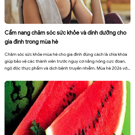
Cẩm nang chăm sóc sức khỏe và dinh dưỡng cho
gia đình trong mùa hè
Chăm sóc sức khỏe mùa hè cho gia đình đúng cách là chìa khóa
giúp bảo vệ các thành viên trước nguy cơ nắng nóng cực đoan,
ngộ độc thực phẩm và dịch bệnh truyền nhiễm. Mùa hè 2026 với
dự báo nhiều đợt nắng nóng kéo dài có thể gây mất nước, kiệt
sức […]