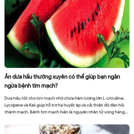
Ăn dưa hấu thường xuyên có thể giúp bạn ngăn
ngừa bệnh tim mạch?
Dưa hấu tốt cho tim mạch nhờ chứa hàm lượng lớn L-citrulline,
Lycopene và Kali giúp hỗ trợ hạ huyết áp và cải thiện độ đàn hồi
thành mạch. Bệnh tim mạch hiện là nguyên nhân tử vong hàng
đầu toàn cầu, tuy nhiên việc điều chỉnh chế độ ăn uống hằng
ngày có thể […]