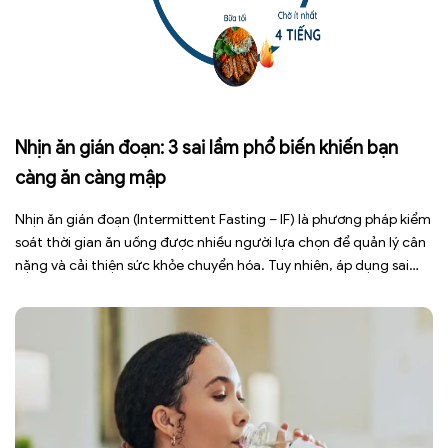
Nhịn ăn gián đoạn: 3 sai lầm phổ biến khiến bạn
càng ăn càng mập
Nhịn ăn gián đoạn (Intermittent Fasting – IF) là phương pháp kiểm
soát thời gian ăn uống được nhiều người lựa chọn để quản lý cân
nặng và cải thiện sức khỏe chuyển hóa. Tuy nhiên, áp dụng sai
cách không những làm giảm hiệu quả giảm cân mà còn gây kiệt
sức, mất cơ […]