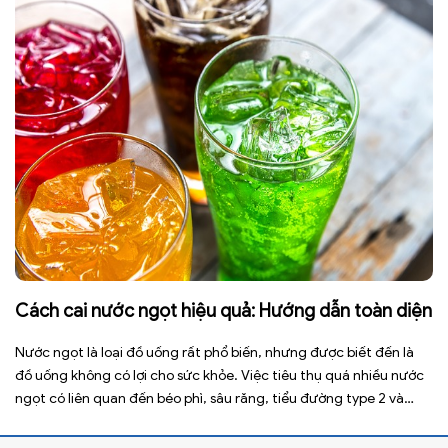
Cách cai nước ngọt hiệu quả: Hướng dẫn toàn diện
Nước ngọt là loại đồ uống rất phổ biến, nhưng được biết đến là
đồ uống không có lợi cho sức khỏe. Việc tiêu thụ quá nhiều nước
ngọt có liên quan đến béo phì, sâu răng, tiểu đường type 2 và
nhiều bệnh mạn tính khác. Tuy nhiên, việc bỏ nước ngọt không
chỉ […]