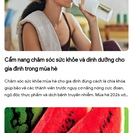
Cẩm nang chăm sóc sức khỏe và dinh dưỡng cho
gia đình trong mùa hè
Chăm sóc sức khỏe mùa hè cho gia đình đúng cách là chìa khóa
giúp bảo vệ các thành viên trước nguy cơ nắng nóng cực đoan,
ngộ độc thực phẩm và dịch bệnh truyền nhiễm. Mùa hè 2026 với
dự báo nhiều đợt nắng nóng kéo dài có thể gây mất nước, kiệt
sức […]