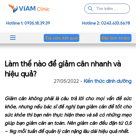
T
ì
m
Hotline 1: 0935.18.39.39
Hotline 2: 0243.633.5678
k
i
Tra cứu kết quả
Đặt lịch khám
ế
m
c
Làm thế nào để giảm cân nhanh và
h
o
hiệu quả?
:
27/05/2022 -
Kiến thức dinh dưỡng
Giảm cân không phải là câu trả lời cho mọi vấn đề sức
khỏe, nhưng nếu bác sĩ đề nghị bạn giảm cân để tốt cho
sức khỏe thì bạn nên thực hiện theo và sẽ có những mẹo
giúp bạn giảm cân an toàn. Nên giảm cân đều đặn từ 0,5
– 1kg mỗi tuần để quản lý cân nặng lâu dài hiệu quả nhất.