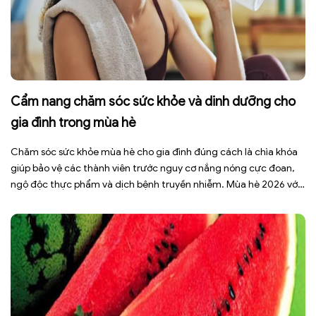
Cẩm nang chăm sóc sức khỏe và dinh dưỡng cho
gia đình trong mùa hè
Chăm sóc sức khỏe mùa hè cho gia đình đúng cách là chìa khóa
giúp bảo vệ các thành viên trước nguy cơ nắng nóng cực đoan,
ngộ độc thực phẩm và dịch bệnh truyền nhiễm. Mùa hè 2026 với
dự báo nhiều đợt nắng nóng kéo dài có thể gây mất nước, kiệt
sức […]