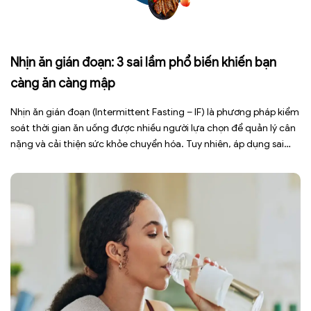
Nhịn ăn gián đoạn: 3 sai lầm phổ biến khiến bạn
càng ăn càng mập
Nhịn ăn gián đoạn (Intermittent Fasting – IF) là phương pháp kiểm
soát thời gian ăn uống được nhiều người lựa chọn để quản lý cân
nặng và cải thiện sức khỏe chuyển hóa. Tuy nhiên, áp dụng sai
cách không những làm giảm hiệu quả giảm cân mà còn gây kiệt
sức, mất cơ […]