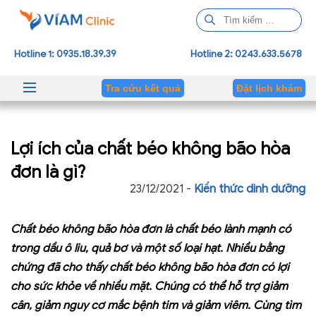
T
ì
m
Hotline 1: 0935.18.39.39
Hotline 2: 0243.633.5678
k
i
Tra cứu kết quả
Đặt lịch khám
ế
m
c
Lợi ích của chất béo không bão hòa
h
o
đơn là gì?
:
23/12/2021 -
Kiến thức dinh dưỡng
Chất béo không bão hòa đơn là chất béo lành mạnh có
trong dầu ô liu, quả bơ và một số loại hạt. Nhiều bằng
chứng đã cho thấy chất béo không bão hòa đơn có lợi
cho sức khỏe về nhiều mặt. Chúng có thể hỗ trợ giảm
cân, giảm nguy cơ mắc bệnh tim và giảm viêm. Cùng tìm