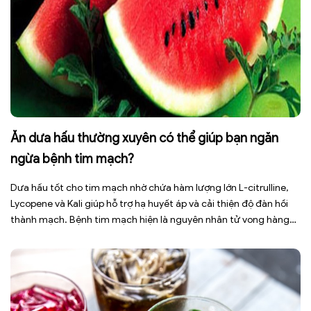
Ăn dưa hấu thường xuyên có thể giúp bạn ngăn
ngừa bệnh tim mạch?
Dưa hấu tốt cho tim mạch nhờ chứa hàm lượng lớn L-citrulline,
Lycopene và Kali giúp hỗ trợ hạ huyết áp và cải thiện độ đàn hồi
thành mạch. Bệnh tim mạch hiện là nguyên nhân tử vong hàng
đầu toàn cầu, tuy nhiên việc điều chỉnh chế độ ăn uống hằng
ngày có thể […]