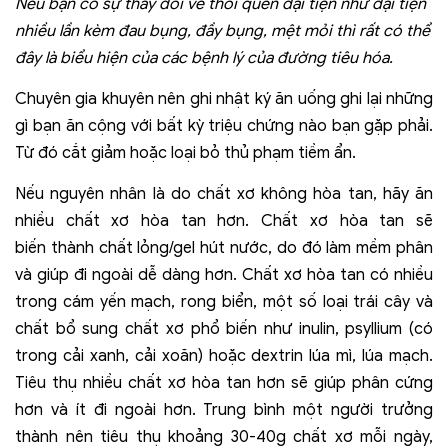
Nếu bạn có sự thay đổi về thói quen đại tiện như đại tiện
nhiều lần kèm đau bụng, đầy bụng, mệt mỏi thì rất có thể
đây là biểu hiện của các bệnh lý của đường tiêu hóa.
Chuyên gia khuyên nên ghi nhật ký ăn uống ghi lại những
gì bạn ăn cộng với bất kỳ triệu chứng nào bạn gặp phải.
Từ đó cắt giảm hoặc loại bỏ thủ phạm tiềm ẩn.
Nếu nguyên nhân là do chất xơ không hòa tan, hãy ăn
nhiều chất xơ hòa tan hơn. Chất xơ hòa tan sẽ
biến thành chất lỏng/gel hút nước, do đó làm mềm phân
và giúp đi ngoài dễ dàng hơn. Chất xơ hòa tan có nhiều
trong cám yến mạch, rong biển, một số loại trái cây và
chất bổ sung chất xơ phổ biến như inulin, psyllium (có
trong cải xanh, cải xoăn) hoặc dextrin lúa mì, lúa mạch.
Tiêu thụ nhiều chất xơ hòa tan hơn sẽ giúp phân cứng
hơn và ít đi ngoài hơn. Trung bình một người trưởng
thành nên tiêu thụ khoảng 30-40g chất xơ mỗi ngày,