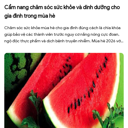
Cẩm nang chăm sóc sức khỏe và dinh dưỡng cho
gia đình trong mùa hè
Chăm sóc sức khỏe mùa hè cho gia đình đúng cách là chìa khóa
giúp bảo vệ các thành viên trước nguy cơ nắng nóng cực đoan,
ngộ độc thực phẩm và dịch bệnh truyền nhiễm. Mùa hè 2026 với
dự báo nhiều đợt nắng nóng kéo dài có thể gây mất nước, kiệt
sức […]