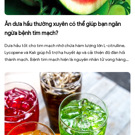
Ăn dưa hấu thường xuyên có thể giúp bạn ngăn
ngừa bệnh tim mạch?
Dưa hấu tốt cho tim mạch nhờ chứa hàm lượng lớn L-citrulline,
Lycopene và Kali giúp hỗ trợ hạ huyết áp và cải thiện độ đàn hồi
thành mạch. Bệnh tim mạch hiện là nguyên nhân tử vong hàng
đầu toàn cầu, tuy nhiên việc điều chỉnh chế độ ăn uống hằng
ngày có thể […]