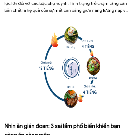
lực lớn đối với các bậc phụ huynh. Tình trạng trẻ chậm tăng cân
bản chất là hệ quả của sự mất cân bằng giữa năng lượng nạp vào
và năng lượng tiêu hao. Thay vì tự ý dùng các loại […]
Nhịn ăn gián đoạn: 3 sai lầm phổ biến khiến bạn