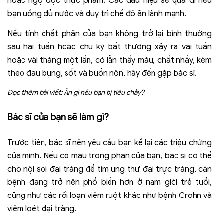
hoặc ngộ độc thực phẩm. Các dấu hiệu sẽ qua đi nếu
bạn uống đủ nước và duy trì chế độ ăn lành mạnh.
Nếu tính chất phân của bạn không trở lại bình thường
sau hai tuần hoặc chu kỳ bất thường xảy ra vài tuần
hoặc vài tháng một lần, có lẫn thấy máu, chất nhầy, kèm
theo đau bụng, sốt và buồn nôn, hãy đến gặp bác sĩ.
Đọc thêm bài viết:
Ăn gì nếu bạn bị tiêu chảy?
Bác sĩ của
bạn
sẽ làm gì?
Trước tiên, bác sĩ nên yêu cầu bạn kể lại các triệu chứng
của mình. Nếu có máu trong phân của bạn, bác sĩ có thể
cho nội soi đại tràng để tìm ung thư đại trực tràng, căn
bệnh đang trở nên phổ biến hơn ở nam giới trẻ tuổi,
cũng như các rối loạn viêm ruột khác như bệnh Crohn và
viêm loét đại tràng.