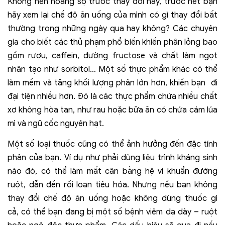
Không nên hoảng sợ trước thay đổi này, trước hết bạn
hãy xem lại chế độ ăn uống của mình có gì thay đổi bất
thường trong những ngày qua hay không? Các chuyên
gia cho biết các thủ phạm phổ biến khiến phân lỏng bao
gồm rượu, caffein, đường fructose và chất làm ngọt
nhân tạo như sorbitol… Một số thực phẩm khác có thể
làm mềm và tăng khối lượng phân lớn hơn, khiến bạn đi
đại tiện nhiều hơn. Đó là các thực phẩm chứa nhiều chất
xơ không hòa tan, như rau hoặc bữa ăn có chứa cám lúa
mì và ngũ cốc nguyên hạt.
Một số loại thuốc cũng có thể ảnh hưởng đến đặc tính
phân của bạn. Ví dụ như phải dùng liệu trình kháng sinh
nào đó, có thể làm mất cân bằng hệ vi khuẩn đường
ruột, dẫn đến rối loạn tiêu hóa. Nhưng nếu bạn không
thay đổi chế độ ăn uống hoặc không dùng thuốc gì
cả, có thể bạn đang bị một số bệnh viêm dạ dày – ruột