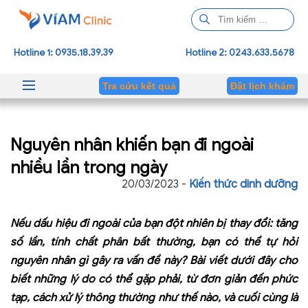
T
ì
m
Hotline 1: 0935.18.39.39
Hotline 2: 0243.633.5678
k
i
Tra cứu kết quả
Đặt lịch khám
ế
m
c
Nguyên nhân khiến bạn đi ngoài
h
o
nhiều lần trong ngày
:
20/03/2023 -
Kiến thức dinh dưỡng
Nếu dấu hiệu đi ngoài của bạn đột nhiên bị thay đổi: tăng
số lần, tính chất phân bất thường, bạn có thể tự hỏi
nguyên nhân gì gây ra vấn đề này? Bài viết dưới đây cho
biết những lý do có thể gặp phải, từ đơn giản đến phức
tạp, cách xử lý thông thường như thế nào, và cuối cùng là