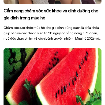
Cẩm nang chăm sóc sức khỏe và dinh dưỡng cho
gia đình trong mùa hè
Chăm sóc sức khỏe mùa hè cho gia đình đúng cách là chìa khóa
giúp bảo vệ các thành viên trước nguy cơ nắng nóng cực đoan,
ngộ độc thực phẩm và dịch bệnh truyền nhiễm. Mùa hè 2026 với
dự báo nhiều đợt nắng nóng kéo dài có thể gây mất nước, kiệt
sức […]