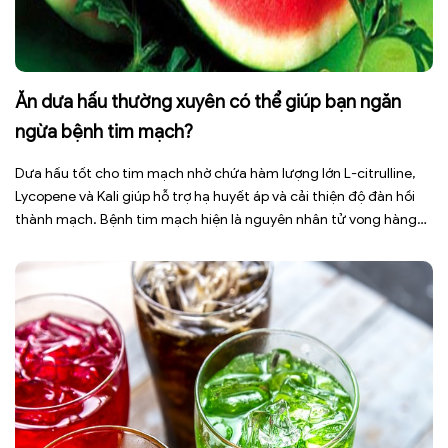
Ăn dưa hấu thường xuyên có thể giúp bạn ngăn
ngừa bệnh tim mạch?
Dưa hấu tốt cho tim mạch nhờ chứa hàm lượng lớn L-citrulline,
Lycopene và Kali giúp hỗ trợ hạ huyết áp và cải thiện độ đàn hồi
thành mạch. Bệnh tim mạch hiện là nguyên nhân tử vong hàng
đầu toàn cầu, tuy nhiên việc điều chỉnh chế độ ăn uống hằng
ngày có thể […]