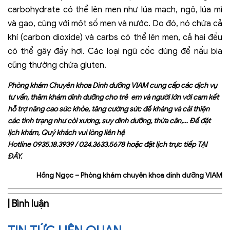
carbohydrate có thể lên men như lúa mạch, ngô, lúa mì
và gạo, cùng với một số men và nước.
Do đó, nó chứa cả
khí (carbon dioxide) và carbs có thể lên men, cả hai đều
có thể gây đầy hơi. Các loại ngũ cốc dùng để nấu bia
cũng thường chứa gluten.
Phòng khám Chuyên khoa Dinh dưỡng VIAM cung cấp các dịch vụ
tư vấn, thăm khám dinh dưỡng cho trẻ em và người lớn với cam kết
hỗ trợ nâng cao sức khỏe, tăng cường sức đề kháng và cải thiện
các tình trạng như còi xương, suy dinh dưỡng, thừa cân,… Để đặt
lịch khám, Quý khách vui lòng liên hệ
Hotline
0935.18.3939
/
024.3633.5678
hoặc đặt lịch trực tiếp
TẠI
ĐÂY
.
Hồng Ngọc – Phòng khám chuyên khoa dinh dưỡng VIAM
| Bình luận