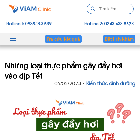
T
ì
m
Hotline 1: 0935.18.39.39
Hotline 2: 0243.633.5678
k
i
Tra cứu kết quả
Đặt lịch khám
ế
m
c
Những loại thực phẩm gây đầy hơi
h
o
vào dịp Tết
:
06/02/2024 -
Kiến thức dinh dưỡng