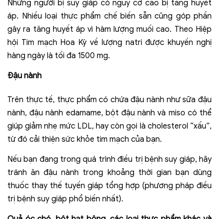
Những người bị suy giáp có nguy cơ cao bị tăng huyết
áp. Nhiều loại thực phẩm chế biến sẵn cũng góp phần
gây ra tăng huyết áp vì hàm lượng muối cao. Theo Hiệp
hội Tim mạch Hoa Kỳ về lượng natri được khuyến nghị
hàng ngày là tối đa 1500 mg.
Đậu nành
Trên thực tế, thực phẩm có chứa đậu nành như sữa đậu
nành, đậu nành edamame, bột đậu nành và miso có thể
giúp giảm nhẹ mức LDL, hay còn gọi là cholesterol “xấu”,
từ đó cải thiện sức khỏe tim mạch của bạn.
Nếu bạn đang trong quá trình điều trị bệnh suy giáp, hãy
tránh ăn đậu nành trong khoảng thời gian bạn dùng
thuốc thay thế tuyến giáp tổng hợp (phương pháp điều
trị bệnh suy giáp phổ biến nhất).
Quả óc chó, bột hạt bông, các loại thực phẩm khác và