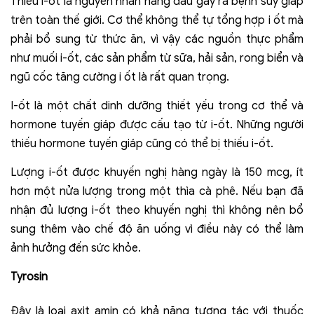
Thiếu i-ốt là nguyên nhân hàng đầu gây ra bệnh suy giáp
trên toàn thế giới. Cơ thể không thể tự tổng hợp i ốt mà
phải bổ sung từ thức ăn, vì vậy các nguồn thực phẩm
như muối i-ốt, các sản phẩm từ sữa, hải sản, rong biển và
ngũ cốc tăng cường i ốt là rất quan trọng.
I-ốt là một chất dinh dưỡng thiết yếu trong cơ thể và
hormone tuyến giáp được cấu tạo từ i-ốt. Những người
thiếu hormone tuyến giáp cũng có thể bị thiếu i-ốt.
Lượng i-ốt được khuyến nghị hàng ngày là 150 mcg, ít
hơn một nửa lượng trong một thìa cà phê. Nếu bạn đã
nhận đủ lượng i-ốt theo khuyến nghị thì không nên bổ
sung thêm vào chế độ ăn uống vì điều này có thể làm
ảnh hưởng đến sức khỏe.
Tyrosin
Đây là loại axit amin có khả năng tương tác với thuốc