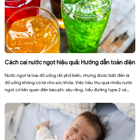
Cách cai nước ngọt hiệu quả: Hướng dẫn toàn diện
Nước ngọt là loại đồ uống rất phổ biến, nhưng được biết đến là
đồ uống không có lợi cho sức khỏe. Việc tiêu thụ quá nhiều nước
ngọt có liên quan đến béo phì, sâu răng, tiểu đường type 2 và
nhiều bệnh mạn tính khác. Tuy nhiên, việc bỏ nước ngọt không
chỉ […]