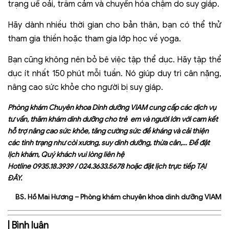
trạng uể oải, trầm cảm và chuyển hóa chậm do suy giáp.
Hãy dành nhiều thời gian cho bản thân, bạn có thể thử
tham gia thiền hoặc tham gia lớp học về yoga.
Bạn cũng không nên bỏ bê việc tập thể dục. Hãy tập thể
dục ít nhất 150 phút mỗi tuần. Nó giúp duy trì cân nặng,
nâng cao sức khỏe cho người bị suy giáp.
Phòng khám Chuyên khoa Dinh dưỡng VIAM cung cấp các dịch vụ
tư vấn, thăm khám dinh dưỡng cho trẻ em và người lớn với cam kết
hỗ trợ nâng cao sức khỏe, tăng cường sức đề kháng và cải thiện
các tình trạng như còi xương, suy dinh dưỡng, thừa cân,… Để đặt
lịch khám, Quý khách vui lòng liên hệ
Hotline
0935.18.3939
/
024.3633.5678
hoặc đặt lịch trực tiếp
TẠI
ĐÂY
.
BS. Hồ Mai Hương – Phòng khám chuyên khoa dinh dưỡng VIAM
| Bình luận