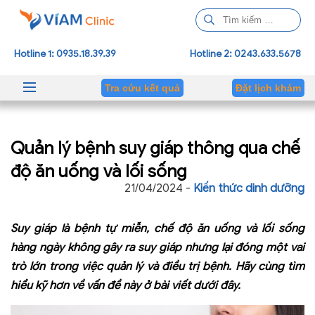
T
ì
m
Hotline 1: 0935.18.39.39
Hotline 2: 0243.633.5678
k
i
Tra cứu kết quả
Đặt lịch khám
ế
m
c
Quản lý bệnh suy giáp thông qua chế
h
o
độ ăn uống và lối sống
:
21/04/2024 -
Kiến thức dinh dưỡng
Suy giáp là bệnh tự miễn, chế độ ăn uống và lối sống
hàng ngày không gây ra suy giáp nhưng lại đóng một vai
trò lớn trong việc quản lý và điều trị bệnh. Hãy cùng tìm
hiểu kỹ hơn về vấn đề này ở bài viết dưới đây.