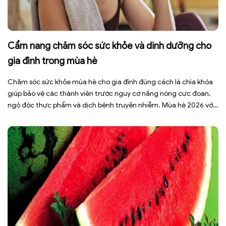
Cẩm nang chăm sóc sức khỏe và dinh dưỡng cho
gia đình trong mùa hè
Chăm sóc sức khỏe mùa hè cho gia đình đúng cách là chìa khóa
giúp bảo vệ các thành viên trước nguy cơ nắng nóng cực đoan,
ngộ độc thực phẩm và dịch bệnh truyền nhiễm. Mùa hè 2026 với
dự báo nhiều đợt nắng nóng kéo dài có thể gây mất nước, kiệt
sức […]