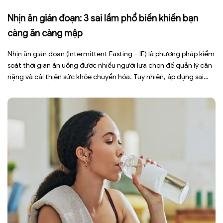
Nhịn ăn gián đoạn: 3 sai lầm phổ biến khiến bạn
càng ăn càng mập
Nhịn ăn gián đoạn (Intermittent Fasting – IF) là phương pháp kiểm
soát thời gian ăn uống được nhiều người lựa chọn để quản lý cân
nặng và cải thiện sức khỏe chuyển hóa. Tuy nhiên, áp dụng sai
cách không những làm giảm hiệu quả giảm cân mà còn gây kiệt
sức, mất cơ […]