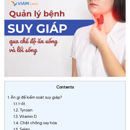
Contents
1.
Ăn gì để kiểm soát suy giáp?
1.1.
I-ốt
1.2.
Tyrosin
1.3.
Vitamin D
1.4.
Chất chống oxy hóa
1.5.
Selen