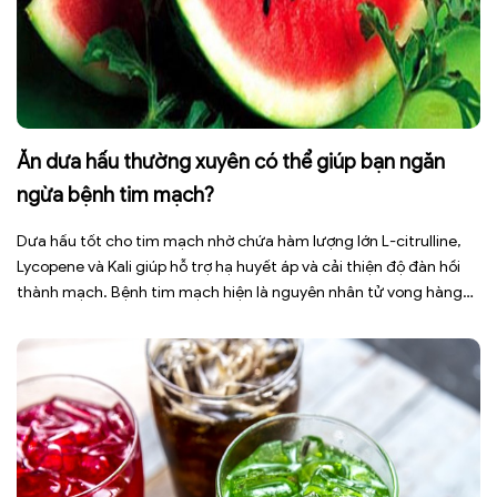
Ăn dưa hấu thường xuyên có thể giúp bạn ngăn
ngừa bệnh tim mạch?
Dưa hấu tốt cho tim mạch nhờ chứa hàm lượng lớn L-citrulline,
Lycopene và Kali giúp hỗ trợ hạ huyết áp và cải thiện độ đàn hồi
thành mạch. Bệnh tim mạch hiện là nguyên nhân tử vong hàng
đầu toàn cầu, tuy nhiên việc điều chỉnh chế độ ăn uống hằng
ngày có thể […]