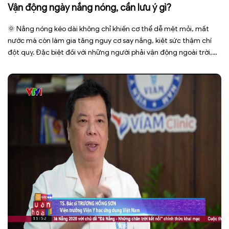
Vận động ngày nắng nóng, cần lưu ý gì?
🌞 Nắng nóng kéo dài không chỉ khiến cơ thể dễ mệt mỏi, mất
nước mà còn làm gia tăng nguy cơ say nắng, kiệt sức thậm chí
đột quỵ. Đặc biệt đối với những người phải vận động ngoài trời,
phải tiếp xúc trực tiếp với ánh nắng trong thời gian dài. Để bảo […]