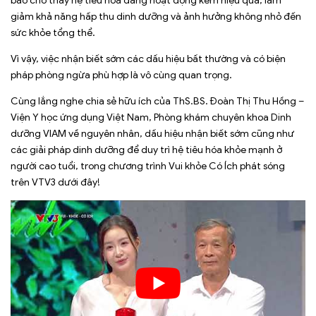
báo cho thấy hệ tiêu hóa đang hoạt động kém hiệu quả, làm
giảm khả năng hấp thu dinh dưỡng và ảnh hưởng không nhỏ đến
sức khỏe tổng thể.
Vì vậy, việc nhận biết sớm các dấu hiệu bất thường và có biện
pháp phòng ngừa phù hợp là vô cùng quan trọng.
Cùng lắng nghe chia sẻ hữu ích của ThS.BS. Đoàn Thị Thu Hồng –
Viện Y học ứng dụng Việt Nam, Phòng khám chuyên khoa Dinh
dưỡng VIAM về nguyên nhân, dấu hiệu nhận biết sớm cũng như
các giải pháp dinh dưỡng để duy trì hệ tiêu hóa khỏe mạnh ở
người cao tuổi, trong chương trình Vui khỏe Có Ích phát sóng
trên VTV3 dưới đây!