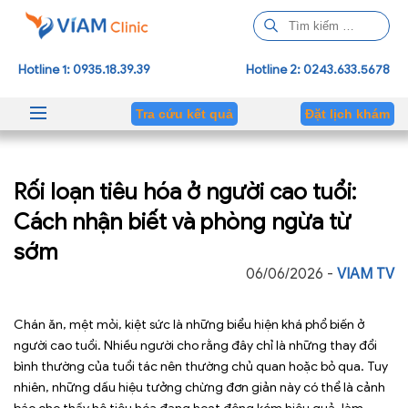
T
ì
m
Hotline 1: 0935.18.39.39
Hotline 2: 0243.633.5678
k
i
Tra cứu kết quả
Đặt lịch khám
ế
m
c
Rối loạn tiêu hóa ở người cao tuổi:
h
o
Cách nhận biết và phòng ngừa từ
:
sớm
06/06/2026 -
VIAM TV
Chán ăn, mệt mỏi, kiệt sức là những biểu hiện khá phổ biến ở
người cao tuổi. Nhiều người cho rằng đây chỉ là những thay đổi
bình thường của tuổi tác nên thường chủ quan hoặc bỏ qua. Tuy
nhiên, những dấu hiệu tưởng chừng đơn giản này có thể là cảnh