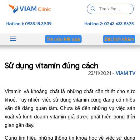
T
ì
m
Hotline 1: 0935.18.39.39
Hotline 2: 0243.633.5678
k
i
Tra cứu kết quả
Đặt lịch khám
ế
m
c
Sử dụng vitamin đúng cách
h
o
23/11/2021 -
VIAM TV
:
Vitamin và khoáng chất là những chất cần thiết cho sức
khoẻ. Tuy nhiên việc sử dụng vitamin cũng đang có nhiều
vấn đề đáng quan tâm. Chưa kể đến những vụ việc sản
xuất và kinh doanh vitamin giả được phát hiện trong thời
gian gần đây.
Cùng tìm hiểu những thông tin khoa học về việc sử dụng