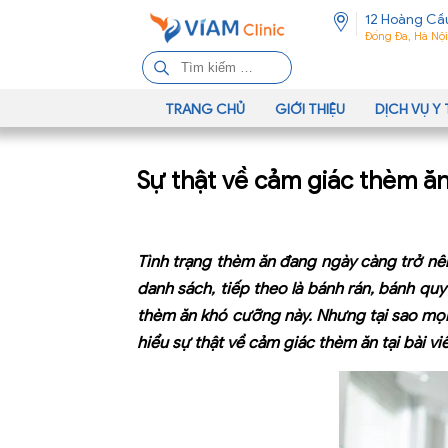
12 Hoàng Cầ
Đống Đa, Hà Nội
T
ì
m
TRANG CHỦ
GIỚI THIỆU
DỊCH VỤ Y 
k
i
Sự thật về cảm giác thèm ă
ế
m
c
h
Tình trạng thèm ăn đang ngày càng trở nên
o
danh sách, tiếp theo là bánh rán, bánh qu
:
thèm ăn khó cưỡng này. Nhưng tại sao mọ
hiểu sự thật về cảm giác thèm ăn tại bài vi