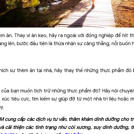
 ăn. Thay vì ăn kẹo, hãy ra ngoài với đồng nghiệp để hít th
ng lên, bước đầu tiên là thừa nhận sự căng thẳng, nỗi buồn
thích sự thèm ăn tại nhà, hãy thay thế những thực phẩm đó
bè của bạn muốn tích trữ những thực phẩm đó? Hãy nói chuyện
úc tiêu cực, tìm kiếm sự giúp đỡ từ một nhà trị liệu hoặc mộ
y.
cung cấp các dịch vụ tư vấn, thăm khám dinh dưỡng cho trẻ
 cải thiện các tình trạng như còi xương, suy dinh dưỡng, t