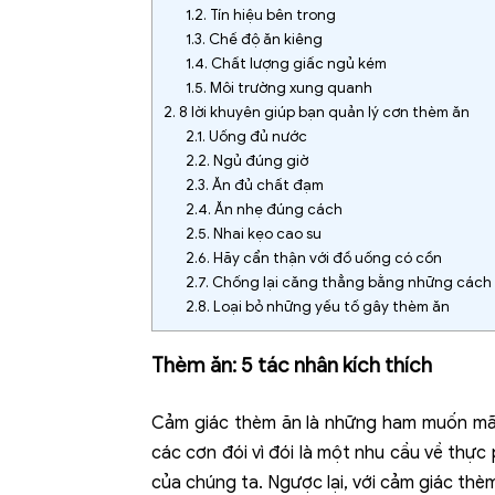
1.2.
Tín hiệu bên trong
1.3.
Chế độ ăn kiêng
1.4.
Chất lượng giấc ngủ kém
1.5.
Môi trường xung quanh
2.
8 lời khuyên giúp bạn quản lý cơn thèm ăn
2.1.
Uống đủ nước
2.2.
Ngủ đúng giờ
2.3.
Ăn đủ chất đạm
2.4.
Ăn nhẹ đúng cách
2.5.
Nhai kẹo cao su
2.6.
Hãy cẩn thận với đồ uống có cồn
2.7.
Chống lại căng thẳng bằng những cách
2.8.
Loại bỏ những yếu tố gây thèm ăn
Thèm ăn: 5 tác nhân kích thích
Cảm giác thèm ăn là những ham muốn mãnh
các cơn đói vì đói là một nhu cầu về thực
của chúng ta. Ngược lại, với cảm giác thè