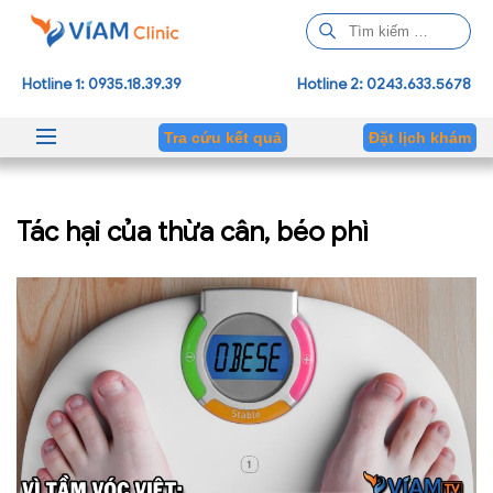
T
ì
m
Hotline 1: 0935.18.39.39
Hotline 2: 0243.633.5678
k
i
Tra cứu kết quả
Đặt lịch khám
ế
m
c
Tác hại của thừa cân, béo phì
h
o
: