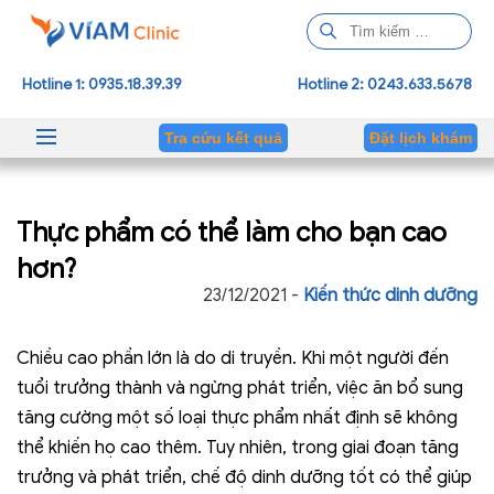
T
ì
m
Hotline 1: 0935.18.39.39
Hotline 2: 0243.633.5678
k
i
Tra cứu kết quả
Đặt lịch khám
ế
m
c
Thực phẩm có thể làm cho bạn cao
h
o
hơn?
:
23/12/2021 -
Kiến thức dinh dưỡng
Chiều cao phần lớn là do di truyền. Khi một người đến
tuổi trưởng thành và ngừng phát triển, việc ăn bổ sung
tăng cường một số loại thực phẩm nhất định sẽ không
thể khiến họ cao thêm. Tuy nhiên, trong giai đoạn tăng
trưởng và phát triển, chế độ dinh dưỡng tốt có thể giúp