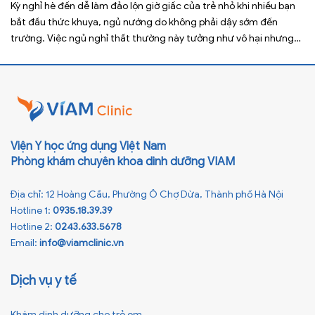
Kỳ nghỉ hè đến dễ làm đảo lộn giờ giấc của trẻ nhỏ khi nhiều bạn
bắt đầu thức khuya, ngủ nướng do không phải dậy sớm đến
trường. Việc ngủ nghỉ thất thường này tưởng như vô hại nhưng
lại ảnh hưởng xấu đến sức khỏe, đặc biệt là tầm vóc sau này của
[…]
Viện Y học ứng dụng Việt Nam
Phòng khám chuyên khoa dinh dưỡng VIAM
Địa chỉ: 12 Hoàng Cầu, Phường Ô Chợ Dừa, Thành phố Hà Nội
Hotline 1:
0935.18.39.39
Hotline 2:
0243.633.5678
Email:
info@viamclinic.vn
Dịch vụ y tế
Khám dinh dưỡng cho trẻ em