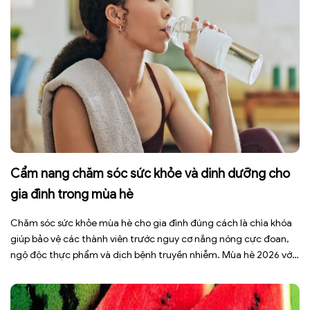
Cẩm nang chăm sóc sức khỏe và dinh dưỡng cho
gia đình trong mùa hè
Chăm sóc sức khỏe mùa hè cho gia đình đúng cách là chìa khóa
giúp bảo vệ các thành viên trước nguy cơ nắng nóng cực đoan,
ngộ độc thực phẩm và dịch bệnh truyền nhiễm. Mùa hè 2026 với
dự báo nhiều đợt nắng nóng kéo dài có thể gây mất nước, kiệt
sức […]