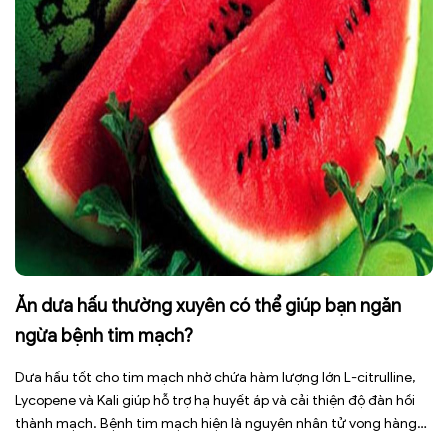
Ăn dưa hấu thường xuyên có thể giúp bạn ngăn
ngừa bệnh tim mạch?
Dưa hấu tốt cho tim mạch nhờ chứa hàm lượng lớn L-citrulline,
Lycopene và Kali giúp hỗ trợ hạ huyết áp và cải thiện độ đàn hồi
thành mạch. Bệnh tim mạch hiện là nguyên nhân tử vong hàng
đầu toàn cầu, tuy nhiên việc điều chỉnh chế độ ăn uống hằng