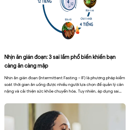
Nhịn ăn gián đoạn: 3 sai lầm phổ biến khiến bạn
càng ăn càng mập
Nhịn ăn gián đoạn (Intermittent Fasting – IF) là phương pháp kiểm
soát thời gian ăn uống được nhiều người lựa chọn để quản lý cân
nặng và cải thiện sức khỏe chuyển hóa. Tuy nhiên, áp dụng sai
cách không những làm giảm hiệu quả giảm cân mà còn gây kiệt
sức, mất cơ […]