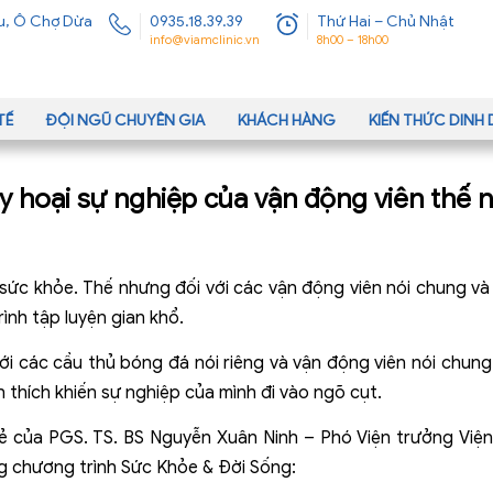
u, Ô Chợ Dừa
0935.18.39.39
Thứ Hai – Chủ Nhật
info@viamclinic.vn
8h00 – 18h00
TẾ
ĐỘI NGŨ CHUYÊN GIA
KHÁCH HÀNG
KIẾN THỨC DIN
ủy hoại sự nghiệp của vận động viên thế 
o sức khỏe. Thế nhưng đối với các vận động viên nói chung v
ình tập luyện gian khổ.
với các cầu thủ bóng đá nói riêng và vận động viên nói chun
 thích khiến sự nghiệp của mình đi vào ngõ cụt.
sẻ của PGS. TS. BS Nguyễn Xuân Ninh – Phó Viện trưởng Vi
 chương trình Sức Khỏe & Đời Sống: