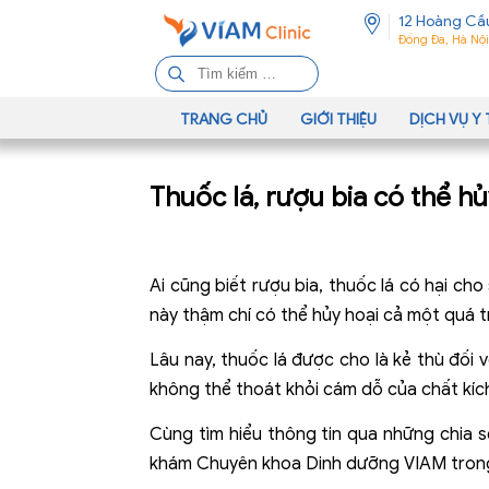
12 Hoàng Cầ
Đống Đa, Hà Nội
T
ì
m
TRANG CHỦ
GIỚI THIỆU
DỊCH VỤ Y 
k
i
Thuốc lá, rượu bia có thể h
ế
m
c
h
Ai cũng biết rượu bia, thuốc lá có hại ch
o
này thậm chí có thể hủy hoại cả một quá tr
:
Lâu nay, thuốc lá được cho là kẻ thù đối 
không thể thoát khỏi cám dỗ của chất kích
Cùng tìm hiểu thông tin qua những chia 
khám Chuyên khoa Dinh dưỡng VIAM trong