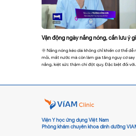
Vận động ngày nắng nóng, cần lưu ý g
🌞 Nắng nóng kéo dài không chỉ khiến cơ thể dễ
mỏi, mất nước mà còn làm gia tăng nguy cơ say
nắng, kiệt sức thậm chí đột quỵ. Đặc biệt đối với
những người phải vận động ngoài trời, phải tiếp 
trực tiếp với ánh nắng trong thời gian dài. Để bảo
Viện Y học ứng dụng Việt Nam
Phòng khám chuyên khoa dinh dưỡng VIA