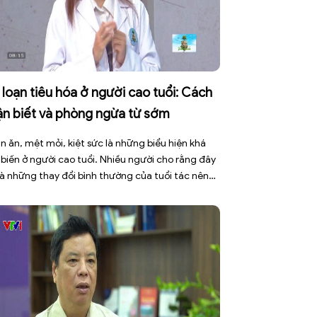
 loạn tiêu hóa ở người cao tuổi: Cách
ận biết và phòng ngừa từ sớm
n ăn, mệt mỏi, kiệt sức là những biểu hiện khá
 biến ở người cao tuổi. Nhiều người cho rằng đây
là những thay đổi bình thường của tuổi tác nên
ờng chủ quan hoặc bỏ qua. Tuy nhiên, những
 hiệu tưởng chừng đơn giản này có thể là cảnh
 cho […]