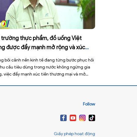
ị trường thực phẩm, đồ uống Việt
ng được đẩy mạnh mở rộng và xúc
ến thương mại
ng bối cảnh nền kinh tế đang từng bước phục hồi
nhu cầu tiêu dùng trong nước không ngừng gia
g, việc đẩy mạnh xúc tiến thương mại và mở
g thị trường thực phẩm, đồ uống được xem là
i pháp quan trọng giúp doanh nghiệp nâng cao
 lực cạnh tranh, gia […]
Follow
Giấy phép hoạt động