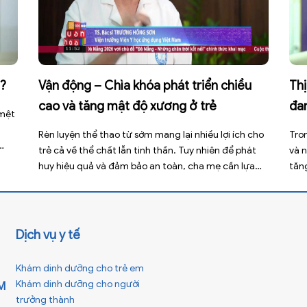
ì?
Vận động – Chìa khóa phát triển chiều
Th
cao và tăng mật độ xương ở trẻ
đa
 mệt
ti
Rèn luyện thể thao từ sớm mang lại nhiều lợi ích cho
Tro
trẻ cả về thể chất lẫn tinh thần. Tuy nhiên để phát
và 
xúc
huy hiệu quả và đảm bảo an toàn, cha mẹ cần lựa
tăn
 […]
chọn các môn thể thao phù hợp với độ tuổi, thể
rộn
trạng và sở thích của con. Theo TS.BS. […]
giả
năng
Dịch vụ y tế
Khám dinh dưỡng cho trẻ em
Khám dinh dưỡng cho người
M
trưởng thành