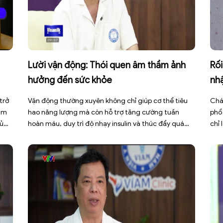
Lười vận động: Thói quen âm thầm ảnh
Rối
hưởng đến sức khỏe
nh
trở
Vận động thường xuyên không chỉ giúp cơ thể tiêu
Chá
làm
hao năng lượng mà còn hỗ trợ tăng cường tuần
phổ
gủ
hoàn máu, duy trì độ nhạy insulin và thúc đẩy quá
chỉ 
n
trình trao đổi chất. Trong khi đó, lối sống ít vận động,
thư
p
ngồi nhiều trong thời gian dài khiến cơ thể đốt cháy
dấu
ít […]
báo