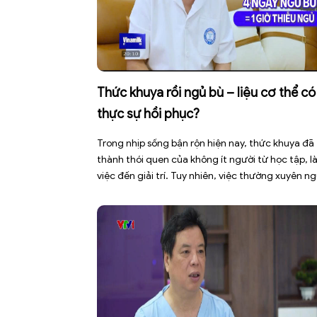
Thức khuya rồi ngủ bù – liệu cơ thể có
thực sự hồi phục?
Trong nhịp sống bận rộn hiện nay, thức khuya đã 
thành thói quen của không ít người từ học tập, 
việc đến giải trí. Tuy nhiên, việc thường xuyên n
không đủ giấc khiến cơ thể không có đủ thời gia
phục hồi, dễ rơi vào tình trạng mệt mỏi, giảm tậ
trung, […]