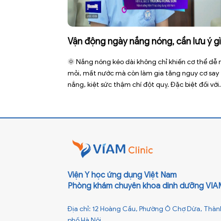
Vận động ngày nắng nóng, cần lưu ý g
🌞 Nắng nóng kéo dài không chỉ khiến cơ thể dễ
mỏi, mất nước mà còn làm gia tăng nguy cơ say
nắng, kiệt sức thậm chí đột quỵ. Đặc biệt đối với
những người phải vận động ngoài trời, phải tiếp 
trực tiếp với ánh nắng trong thời gian dài. Để bảo
Viện Y học ứng dụng Việt Nam
Phòng khám chuyên khoa dinh dưỡng VIA
Địa chỉ: 12 Hoàng Cầu, Phường Ô Chợ Dừa, Thàn
phố Hà Nội