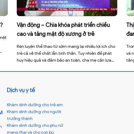
ì?
Vận động – Chìa khóa phát triển chiều
Th
cao và tăng mật độ xương ở trẻ
đa
 mệt
ti
Rèn luyện thể thao từ sớm mang lại nhiều lợi ích cho
Tro
trẻ cả về thể chất lẫn tinh thần. Tuy nhiên để phát
và 
xúc
huy hiệu quả và đảm bảo an toàn, cha mẹ cần lựa
tăn
 […]
chọn các môn thể thao phù hợp với độ tuổi, thể
rộn
trạng và sở thích của con. Theo TS.BS. […]
giả
năng
Dịch vụ y tế
Khám dinh dưỡng cho trẻ em
Khám dinh dưỡng cho người
M
trưởng thành
Khám dinh dưỡng cho phụ nữ
h
mang thai và cho con bú