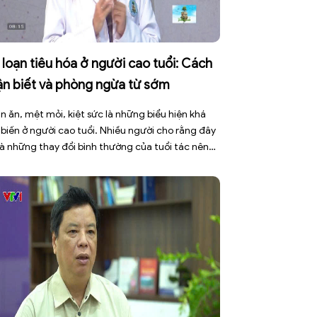
 loạn tiêu hóa ở người cao tuổi: Cách
ận biết và phòng ngừa từ sớm
n ăn, mệt mỏi, kiệt sức là những biểu hiện khá
 biến ở người cao tuổi. Nhiều người cho rằng đây
là những thay đổi bình thường của tuổi tác nên
ờng chủ quan hoặc bỏ qua. Tuy nhiên, những
 hiệu tưởng chừng đơn giản này có thể là cảnh
 cho […]