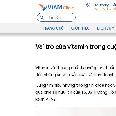
12 Hoàng Cầ
Đống Đa, Hà Nội
T
ì
m
TRANG CHỦ
GIỚI THIỆU
DỊCH VỤ Y 
k
i
Vai trò của vitamin trong c
ế
m
c
h
Vitamin và khoáng chất là những chất cần
o
đến những vụ việc sản xuất và kinh doanh 
:
Cùng tìm hiểu những thông tin khoa học v
qua chia sẻ hữu ích của TS.BS Trương Hồ
kênh VTV2: