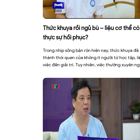
Thức khuya rồi ngủ bù – liệu cơ thể có
thực sự hồi phục?
Trong nhịp sống bận rộn hiện nay, thức khuya đã 
thành thói quen của không ít người từ học tập, 
việc đến giải trí. Tuy nhiên, việc thường xuyên n
không đủ giấc khiến cơ thể không có đủ thời gia
phục hồi, dễ rơi vào tình trạng mệt mỏi, giảm tậ
trung, […]