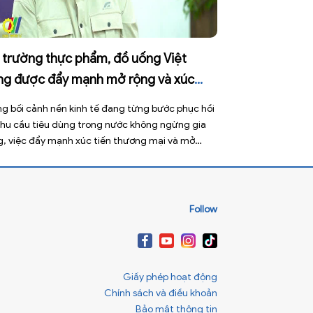
ị trường thực phẩm, đồ uống Việt
ng được đẩy mạnh mở rộng và xúc
ến thương mại
ng bối cảnh nền kinh tế đang từng bước phục hồi
nhu cầu tiêu dùng trong nước không ngừng gia
g, việc đẩy mạnh xúc tiến thương mại và mở
g thị trường thực phẩm, đồ uống được xem là
i pháp quan trọng giúp doanh nghiệp nâng cao
 lực cạnh tranh, gia […]
Follow
Giấy phép hoạt động
Chính sách và điều khoản
Bảo mật thông tin