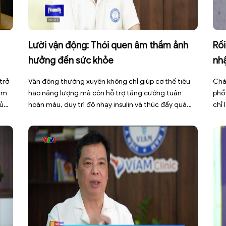
Lười vận động: Thói quen âm thầm ảnh
Rối
hưởng đến sức khỏe
nh
trở
Vận động thường xuyên không chỉ giúp cơ thể tiêu
Chá
làm
hao năng lượng mà còn hỗ trợ tăng cường tuần
phổ
gủ
hoàn máu, duy trì độ nhạy insulin và thúc đẩy quá
chỉ 
n
trình trao đổi chất. Trong khi đó, lối sống ít vận động,
thư
p
ngồi nhiều trong thời gian dài khiến cơ thể đốt cháy
dấu
ít […]
báo