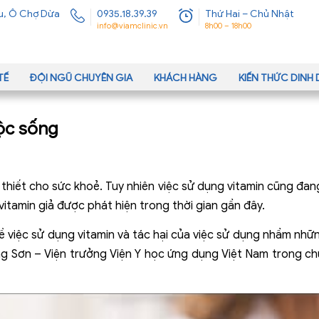
u, Ô Chợ Dừa
0935.18.39.39
Thứ Hai – Chủ Nhật
info@viamclinic.vn
8h00 – 18h00
TẾ
ĐỘI NGŨ CHUYÊN GIA
KHÁCH HÀNG
KIẾN THỨC DIN
uộc sống
 thiết cho sức khoẻ. Tuy nhiên việc sử dụng vitamin cũng đa
vitamin giả được phát hiện trong thời gian gần đây.
ề việc sử dụng vitamin và tác hại của việc sử dụng nhầm nh
ng Sơn – Viện trưởng Viện Y học ứng dụng Việt Nam trong ch