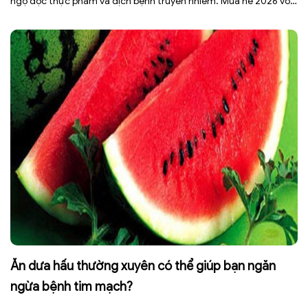
ngộ độc thực phẩm và dịch bệnh truyền nhiễm. Mùa hè 2026 với
dự báo nhiều đợt nắng nóng kéo dài có thể gây mất nước, kiệt
sức […]
Ăn dưa hấu thường xuyên có thể giúp bạn ngăn
ngừa bệnh tim mạch?