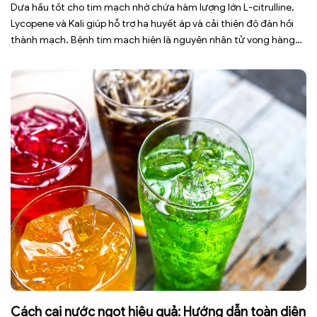
Dưa hấu tốt cho tim mạch nhờ chứa hàm lượng lớn L-citrulline,
Lycopene và Kali giúp hỗ trợ hạ huyết áp và cải thiện độ đàn hồi
thành mạch. Bệnh tim mạch hiện là nguyên nhân tử vong hàng
đầu toàn cầu, tuy nhiên việc điều chỉnh chế độ ăn uống hằng
ngày có thể […]
Cách cai nước ngọt hiệu quả: Hướng dẫn toàn diện