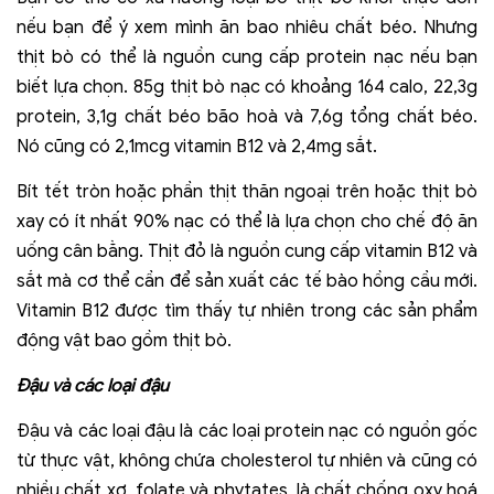
nếu bạn để ý xem mình ăn bao nhiêu chất béo. Nhưng
thịt bò có thể là nguồn cung cấp protein nạc nếu bạn
biết lựa chọn. 85g thịt bò nạc có khoảng 164 calo, 22,3g
protein, 3,1g chất béo bão hoà và 7,6g tổng chất béo.
Nó cũng có 2,1mcg vitamin B12 và 2,4mg sắt.
Bít tết tròn hoặc phần thịt thăn ngoại trên hoặc thịt bò
xay có ít nhất 90% nạc có thể là lựa chọn cho chế độ ăn
uống cân bằng. Thịt đỏ là nguồn cung cấp vitamin B12 và
sắt mà cơ thể cần để sản xuất các tế bào hồng cầu mới.
Vitamin B12 được tìm thấy tự nhiên trong các sản phẩm
động vật bao gồm thịt bò.
Đậu và các loại đậu
Đậu và các loại đậu là các loại protein nạc có nguồn gốc
từ thực vật, không chứa cholesterol tự nhiên và cũng có
nhiều chất xơ, folate và phytates, là chất chống oxy hoá