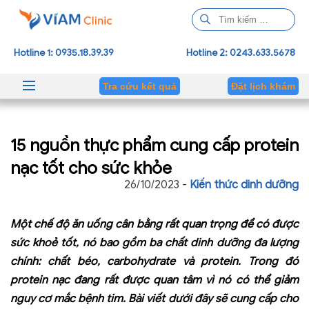
T
ì
m
Hotline 1: 0935.18.39.39
Hotline 2: 0243.633.5678
k
i
Tra cứu kết quả
Đặt lịch khám
ế
m
c
15 nguồn thực phẩm cung cấp protein
h
o
nạc tốt cho sức khỏe
:
26/10/2023 -
Kiến thức dinh dưỡng
Một chế độ ăn uống cân bằng rất quan trọng để có được
sức khoẻ tốt, nó bao gồm ba chất dinh dưỡng đa lượng
chính: chất béo, carbohydrate và protein. Trong đó
protein nạc đang rất được quan tâm vì nó có thể giảm
nguy cơ mắc bệnh tim. Bài viết dưới đây sẽ cung cấp cho