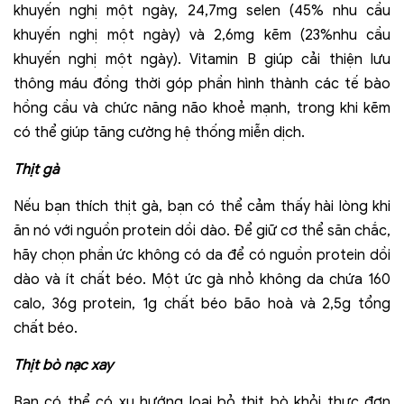
khuyến nghị một ngày, 24,7mg selen (45% nhu cầu
khuyến nghị một ngày) và 2,6mg kẽm (23%nhu cầu
khuyến nghị một ngày). Vitamin B giúp cải thiện lưu
thông máu đồng thời góp phần hình thành các tế bào
hồng cầu và chức năng não khoẻ mạnh, trong khi kẽm
có thể giúp tăng cường hệ thống miễn dịch.
Thịt gà
Nếu bạn thích thịt gà, bạn có thể cảm thấy hài lòng khi
ăn nó với nguồn protein dồi dào. Để giữ cơ thể săn chắc,
hãy chọn phần ức không có da để có nguồn protein dồi
dào và ít chất béo. Một ức gà nhỏ không da chứa 160
calo, 36g protein, 1g chất béo bão hoà và 2,5g tổng
chất béo.
Thịt bò nạc xay
Bạn có thể có xu hướng loại bỏ thịt bò khỏi thực đơn