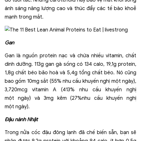
do tuổi tác. Những carotenoid này bảo vệ mắt khỏi sóng
ánh sáng năng lượng cao và thúc đẩy các tế bào khoẻ
mạnh trong mắt.
Gan
Gan là nguồn protein nạc và chứa nhiều vitamin, chất
dinh dưỡng. 113g gan gà sống có 134 calo, 19,1g protein,
1,8g chất béo bão hoà và 5,4g tổng chất béo. Nó cũng
bao gồm 10mg sắt (55% nhu cầu khuyến nghị một ngày),
3,720mcg vitamin A (413% nhu cầu khuyến nghị
một ngày) và 3mg kẽm (27%nhu cầu khuyến nghị
một ngày).
Đậu nành Nhật
Trong nửa cốc đậu đông lạnh đã chế biến sẵn, bạn sẽ