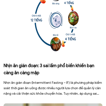
Nhịn ăn gián đoạn: 3 sai lầm phổ biến khiến bạn
càng ăn càng mập
Nhịn ăn gián đoạn (Intermittent Fasting – IF) là phương pháp kiểm
soát thời gian ăn uống được nhiều người lựa chọn để quản lý cân
nặng và cải thiện sức khỏe chuyển hóa. Tuy nhiên, áp dụng sai
cách không những làm giảm hiệu quả giảm cân mà còn gây kiệt
sức, mất cơ […]