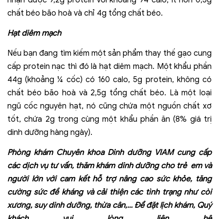
nhận được 9,2g protein với khoảng 94 calo, ít hơn 0,5g
chất béo bão hoà và chỉ 4g tổng chất béo.
Hạt diêm mạch
Nếu bạn đang tìm kiếm một sản phẩm thay thế gạo cung
cấp protein nạc thì đó là hạt diêm mạch. Một khẩu phần
44g (khoảng ¼ cốc) có 160 calo, 5g protein, không có
chất béo bão hoà và 2,5g tổng chất béo. Là một loại
ngũ cốc nguyên hạt, nó cũng chứa một nguồn chất xơ
tốt, chứa 2g trong cùng một khẩu phần ăn (8% giá trị
dinh dưỡng hàng ngày).
Phòng khám Chuyên khoa Dinh dưỡng VIAM cung cấp
các dịch vụ tư vấn, thăm khám dinh dưỡng cho trẻ em và
người lớn với cam kết hỗ trợ nâng cao sức khỏe, tăng
cường sức đề kháng và cải thiện các tình trạng như còi
xương, suy dinh dưỡng, thừa cân,… Để đặt lịch khám, Quý
khách vui lòng liên hệ