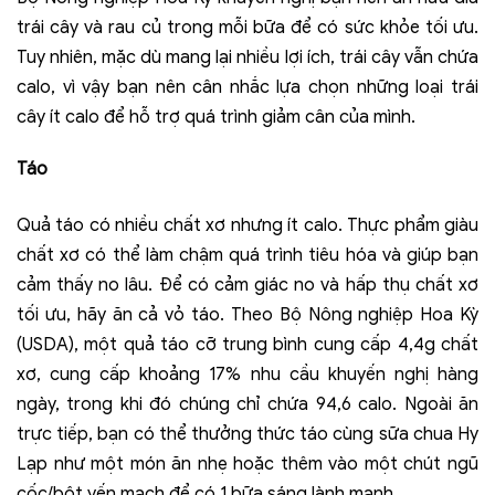
trái cây và rau củ trong mỗi bữa để có sức khỏe tối ưu.
Tuy nhiên, mặc dù mang lại nhiều lợi ích, trái cây vẫn chứa
calo, vì vậy bạn nên cân nhắc lựa chọn những loại trái
cây ít calo để hỗ trợ quá trình giảm cân của mình.
Táo
Quả táo có nhiều chất xơ nhưng ít calo. Thực phẩm giàu
chất xơ có thể làm chậm quá trình tiêu hóa và giúp bạn
cảm thấy no lâu. Để có cảm giác no và hấp thụ chất xơ
tối ưu, hãy ăn cả vỏ táo. Theo Bộ Nông nghiệp Hoa Kỳ
(USDA), một quả táo cỡ trung bình cung cấp 4,4g chất
xơ, cung cấp khoảng 17% nhu cầu khuyến nghị hàng
ngày, trong khi đó chúng chỉ chứa 94,6 calo. Ngoài ăn
trực tiếp, bạn có thể thưởng thức táo cùng sữa chua Hy
Lạp như một món ăn nhẹ hoặc thêm vào một chút ngũ
cốc/bột yến mạch để có 1 bữa sáng lành mạnh.