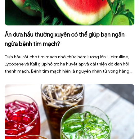
Ăn dưa hấu thường xuyên có thể giúp bạn ngăn
ngừa bệnh tim mạch?
Dưa hấu tốt cho tim mạch nhờ chứa hàm lượng lớn L-citrulline,
Lycopene và Kali giúp hỗ trợ hạ huyết áp và cải thiện độ đàn hồi
thành mạch. Bệnh tim mạch hiện là nguyên nhân tử vong hàng
đầu toàn cầu, tuy nhiên việc điều chỉnh chế độ ăn uống hằng
ngày có thể […]