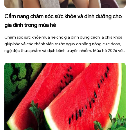
Cẩm nang chăm sóc sức khỏe và dinh dưỡng cho
gia đình trong mùa hè
Chăm sóc sức khỏe mùa hè cho gia đình đúng cách là chìa khóa
giúp bảo vệ các thành viên trước nguy cơ nắng nóng cực đoan,
ngộ độc thực phẩm và dịch bệnh truyền nhiễm. Mùa hè 2026 với
dự báo nhiều đợt nắng nóng kéo dài có thể gây mất nước, kiệt
sức […]