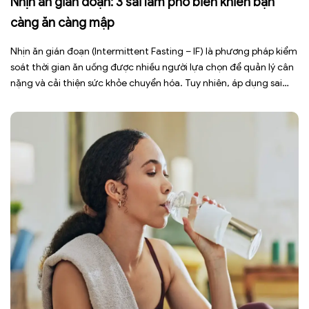
Nhịn ăn gián đoạn: 3 sai lầm phổ biến khiến bạn
càng ăn càng mập
Nhịn ăn gián đoạn (Intermittent Fasting – IF) là phương pháp kiểm
soát thời gian ăn uống được nhiều người lựa chọn để quản lý cân
nặng và cải thiện sức khỏe chuyển hóa. Tuy nhiên, áp dụng sai
cách không những làm giảm hiệu quả giảm cân mà còn gây kiệt
sức, mất cơ […]