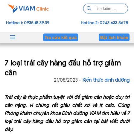
T
ì
m
Hotline 1: 0935.18.39.39
Hotline 2: 0243.633.5678
k
i
Tra cứu kết quả
Đặt lịch khám
ế
m
c
7 loại trái cây hàng đầu hỗ trợ giảm
h
o
cân
:
21/08/2023 -
Kiến thức dinh dưỡng
Trái cây là thực phẩm tuyệt vời để giảm cân hoặc duy trì
cân nặng, vì chúng rất giàu chất xơ và ít calo. Cùng
Phòng khám chuyên khoa Dinh dưỡng VIAM tìm hiểu về 7
loại trái cây hàng đầu hỗ trợ giảm cân tại bài viết dưới
đây.