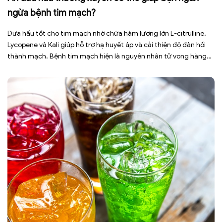
ngừa bệnh tim mạch?
Dưa hấu tốt cho tim mạch nhờ chứa hàm lượng lớn L-citrulline,
Lycopene và Kali giúp hỗ trợ hạ huyết áp và cải thiện độ đàn hồi
thành mạch. Bệnh tim mạch hiện là nguyên nhân tử vong hàng
đầu toàn cầu, tuy nhiên việc điều chỉnh chế độ ăn uống hằng
ngày có thể […]