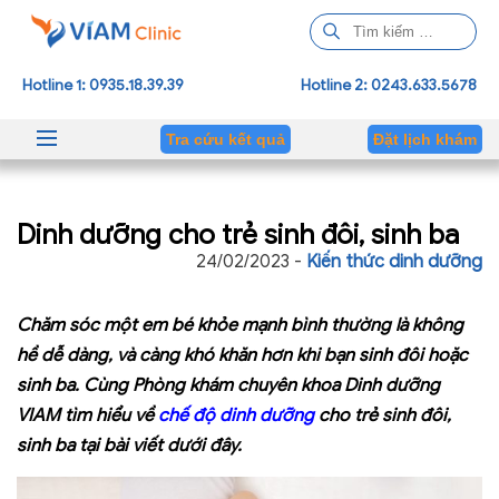
T
ì
m
Hotline 1: 0935.18.39.39
Hotline 2: 0243.633.5678
k
i
Tra cứu kết quả
Đặt lịch khám
ế
m
c
Dinh dưỡng cho trẻ sinh đôi, sinh ba
h
o
24/02/2023 -
Kiến thức dinh dưỡng
:
Chăm sóc một em bé khỏe mạnh bình thường là không
hề dễ dàng, và càng khó khăn hơn khi bạn
sinh đôi
hoặc
sinh ba. Cùng Phòng khám chuyên khoa Dinh dưỡng
VIAM tìm hiểu về
chế độ dinh dưỡng
cho trẻ sinh đôi,
sinh ba tại bài viết dưới đây.