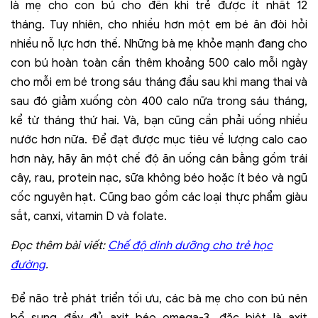
là mẹ cho con bú cho đến khi trẻ được ít nhất 12
tháng. Tuy nhiên, cho nhiều hơn một em bé ăn đòi hỏi
nhiều nỗ lực hơn thế. Những bà mẹ khỏe mạnh đang cho
con bú hoàn toàn cần thêm khoảng 500 calo mỗi ngày
cho mỗi em bé trong sáu tháng đầu sau khi mang thai và
sau đó giảm xuống còn 400 calo nữa trong sáu tháng,
kể từ tháng thứ hai. Và, bạn cũng cần phải uống nhiều
nước hơn nữa. Để đạt được mục tiêu về lượng calo cao
hơn này, hãy ăn một chế độ ăn uống cân bằng gồm trái
cây, rau, protein nạc, sữa không béo hoặc ít béo và ngũ
cốc nguyên hạt. Cũng bao gồm các loại thực phẩm giàu
sắt, canxi, vitamin D và folate.
Đọc thêm bài viết:
Chế độ dinh dưỡng cho trẻ học
đường
.
Để não trẻ phát triển tối ưu, các bà mẹ cho con bú nên
bổ sung đầy đủ axit béo omega-3, đặc biệt là axit