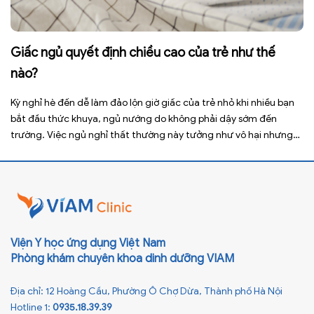
Giấc ngủ quyết định chiều cao của trẻ như thế
nào?
Kỳ nghỉ hè đến dễ làm đảo lộn giờ giấc của trẻ nhỏ khi nhiều bạn
bắt đầu thức khuya, ngủ nướng do không phải dậy sớm đến
trường. Việc ngủ nghỉ thất thường này tưởng như vô hại nhưng
lại ảnh hưởng xấu đến sức khỏe, đặc biệt là tầm vóc sau này của
[…]
Viện Y học ứng dụng Việt Nam
Phòng khám chuyên khoa dinh dưỡng VIAM
Địa chỉ: 12 Hoàng Cầu, Phường Ô Chợ Dừa, Thành phố Hà Nội
Hotline 1:
0935.18.39.39