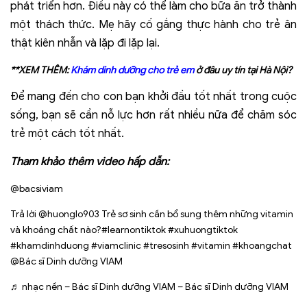
phát triển hơn. Điều này có thể làm cho bữa ăn trở thành
một thách thức. Mẹ hãy cố gắng thực hành cho trẻ ăn
thật kiên nhẫn và lặp đi lặp lại.
**XEM THÊM:
K
hám dinh dưỡng cho trẻ em
ở đâu uy tín tại Hà Nội?
Để mang đến cho con bạn khởi đầu tốt nhất trong cuộc
sống, bạn sẽ cần nỗ lực hơn rất nhiều nữa để chăm sóc
trẻ một cách tốt nhất.
Tham khảo thêm video hấp dẫn:
@bacsiviam
Trả lời @huonglo903 Trẻ sơ sinh cần bổ sung thêm những vitamin
và khoáng chất nào?
#learnontiktok
#xuhuongtiktok
#khamdinhduong
#viamclinic
#tresosinh
#vitamin
#khoangchat
@Bác sĩ Dinh dưỡng VIAM
♬ nhạc nền – Bác sĩ Dinh dưỡng VIAM – Bác sĩ Dinh dưỡng VIAM