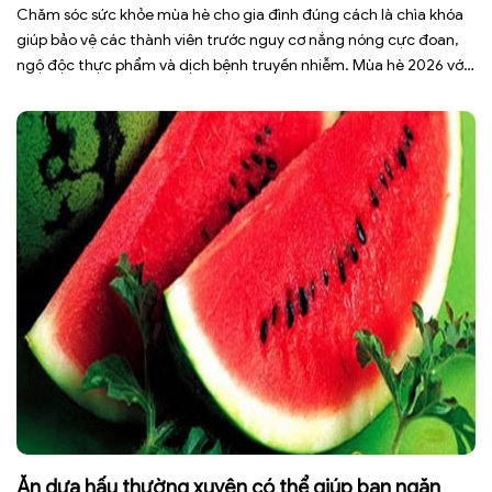
Chăm sóc sức khỏe mùa hè cho gia đình đúng cách là chìa khóa
giúp bảo vệ các thành viên trước nguy cơ nắng nóng cực đoan,
ngộ độc thực phẩm và dịch bệnh truyền nhiễm. Mùa hè 2026 với
dự báo nhiều đợt nắng nóng kéo dài có thể gây mất nước, kiệt
sức […]
Ăn dưa hấu thường xuyên có thể giúp bạn ngăn