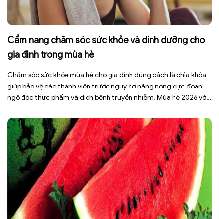
Cẩm nang chăm sóc sức khỏe và dinh dưỡng cho
gia đình trong mùa hè
Chăm sóc sức khỏe mùa hè cho gia đình đúng cách là chìa khóa
giúp bảo vệ các thành viên trước nguy cơ nắng nóng cực đoan,
ngộ độc thực phẩm và dịch bệnh truyền nhiễm. Mùa hè 2026 với
dự báo nhiều đợt nắng nóng kéo dài có thể gây mất nước, kiệt
sức […]