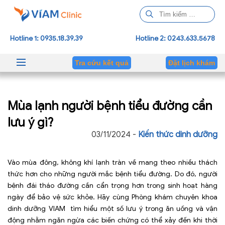
T
ì
m
Hotline 1: 0935.18.39.39
Hotline 2: 0243.633.5678
k
i
Tra cứu kết quả
Đặt lịch khám
ế
m
c
Mùa lạnh người bệnh tiểu đường cần
h
o
lưu ý gì?
:
03/11/2024 -
Kiến thức dinh dưỡng
Vào mùa đông, không khí lạnh tràn về mang theo nhiều thách
thức hơn cho những người mắc bệnh tiểu đường. Do đó, người
bệnh đái tháo đường cần cẩn trọng hơn trong sinh hoạt hàng
ngày để bảo vệ sức khỏe. Hãy cùng Phòng khám chuyên khoa
dinh dưỡng VIAM tìm hiểu một số lưu ý trong ăn uống và vận
động nhằm ngăn ngừa các biến chứng có thể xảy đến khi thời