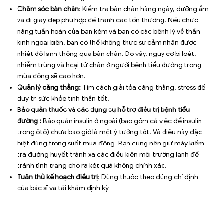
Chăm sóc bàn chân
: Kiểm tra bàn chân hàng ngày, dưỡng ẩm
và đi giày dép phù hợp để tránh các tổn thương. Nếu chức
năng tuần hoàn của bạn kém và bạn có các bệnh lý về thần
kinh ngoại biên, bạn có thể không thực sự cảm nhận được
nhiệt độ lạnh thông qua bàn chân. Do vậy, nguy cơ bị loét,
nhiễm trùng và hoại tử chân ở người bệnh tiểu đường trong
mùa đông sẽ cao hơn.
Quản lý căng thẳng:
Tìm cách giải tỏa căng thẳng, stress để
duy trì sức khỏe tinh thần tốt.
Bảo quản thuốc và các dụng cụ hỗ trợ điều trị bệnh tiểu
đường :
Bảo quản insulin ở ngoài (bao gồm cả việc để insulin
trong ôtô) chưa bao giờ là một ý tưởng tốt. Và điều này đặc
biệt đúng trong suốt mùa đông. Bạn cũng nên giữ máy kiểm
tra đường huyết tránh xa các điều kiện môi trường lạnh để
tránh tình trạng cho ra kết quả không chính xác.
Tuân thủ kế hoạch điều trị
: Dùng thuốc theo đúng chỉ định
của bác sĩ và tái khám định kỳ.