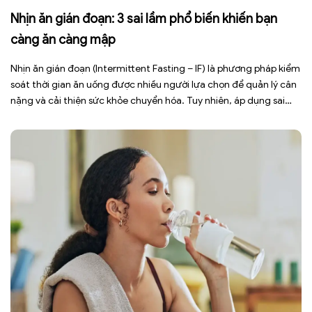
Nhịn ăn gián đoạn: 3 sai lầm phổ biến khiến bạn
càng ăn càng mập
Nhịn ăn gián đoạn (Intermittent Fasting – IF) là phương pháp kiểm
soát thời gian ăn uống được nhiều người lựa chọn để quản lý cân
nặng và cải thiện sức khỏe chuyển hóa. Tuy nhiên, áp dụng sai
cách không những làm giảm hiệu quả giảm cân mà còn gây kiệt
sức, mất cơ […]