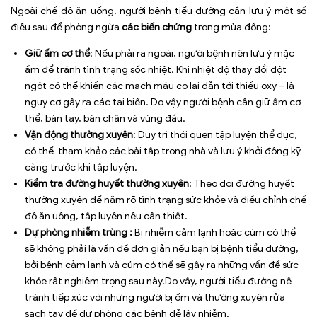
Ngoài chế độ ăn uống, người bệnh tiểu đường cần lưu ý một số
điều sau để phòng ngừa
các biến chứng
trong mùa đông:
Giữ ấm cơ thể
: Nếu phải ra ngoài, người bệnh nên lưu ý mặc
ấm để tránh tình trạng sốc nhiệt. Khi nhiệt độ thay đổi đột
ngột có thể khiến các mạch máu co lại dẫn tới thiếu oxy – là
nguy cơ gây ra các tai biến. Do vậy người bệnh cần giữ ấm cơ
thể, bàn tay, bàn chân và vùng đầu.
Vận động thường xuyên
: Duy trì thói quen tập luyện thể dục,
có thể tham khảo các bài tập trong nhà và lưu ý khởi động kỹ
càng trước khi tập luyện.
Kiểm tra đường huyết
thường xuyên
: Theo dõi đường huyết
thường xuyên để nắm rõ tình trạng sức khỏe và điều chỉnh chế
độ ăn uống, tập luyện nếu cần thiết.
Dự phòng nhiễm trùng :
Bị nhiễm cảm lạnh hoặc cúm có thể
sẽ không phải là vấn đề đơn giản nếu bạn bị bệnh tiểu đường,
bởi bệnh cảm lạnh và cúm có thể sẽ gây ra những vấn đề sức
khỏe rất nghiêm trọng sau này.Do vậy, người tiểu đường nê
tránh tiếp xúc với những người bị ốm và thường xuyên rửa
sạch tay để dự phòng các bệnh dễ lây nhiễm.