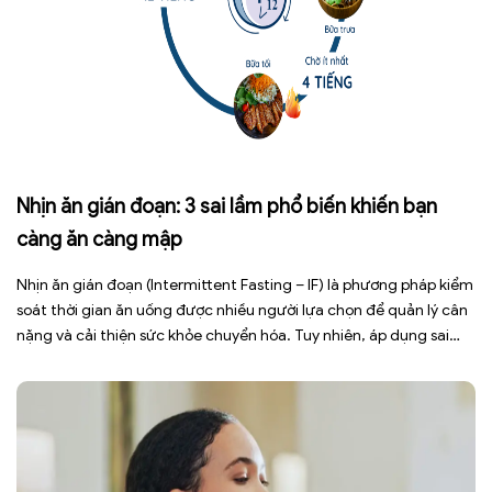
Nhịn ăn gián đoạn: 3 sai lầm phổ biến khiến bạn
càng ăn càng mập
Nhịn ăn gián đoạn (Intermittent Fasting – IF) là phương pháp kiểm
soát thời gian ăn uống được nhiều người lựa chọn để quản lý cân
nặng và cải thiện sức khỏe chuyển hóa. Tuy nhiên, áp dụng sai
cách không những làm giảm hiệu quả giảm cân mà còn gây kiệt
sức, mất cơ […]