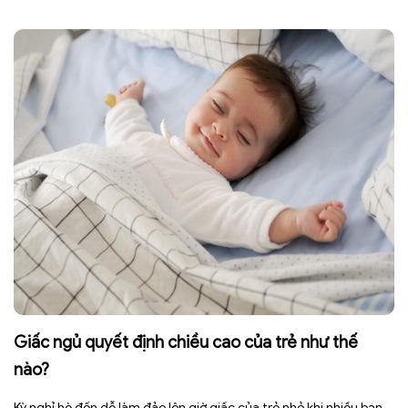
nhiều bệnh mạn tính khác. Tuy nhiên, việc bỏ nước ngọt không
chỉ […]
Giấc ngủ quyết định chiều cao của trẻ như thế
nào?
Kỳ nghỉ hè đến dễ làm đảo lộn giờ giấc của trẻ nhỏ khi nhiều bạn