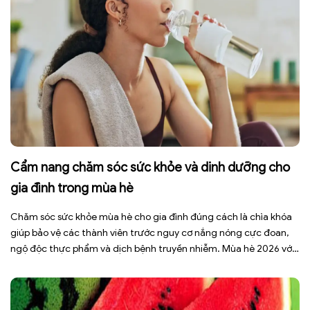
Cẩm nang chăm sóc sức khỏe và dinh dưỡng cho
gia đình trong mùa hè
Chăm sóc sức khỏe mùa hè cho gia đình đúng cách là chìa khóa
giúp bảo vệ các thành viên trước nguy cơ nắng nóng cực đoan,
ngộ độc thực phẩm và dịch bệnh truyền nhiễm. Mùa hè 2026 với
dự báo nhiều đợt nắng nóng kéo dài có thể gây mất nước, kiệt
sức […]