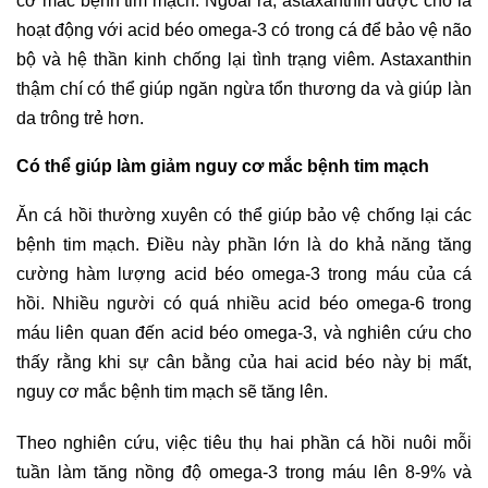
cơ mắc bệnh tim mạch. Ngoài ra, astaxanthin được cho là
hoạt động với acid béo omega-3 có trong cá để bảo vệ não
bộ và hệ thần kinh chống lại tình trạng viêm. Astaxanthin
thậm chí có thể giúp ngăn ngừa tổn thương da và giúp làn
da trông trẻ hơn.
Có thể giúp làm giảm nguy cơ mắc bệnh tim mạch
Ăn cá hồi thường xuyên có thể giúp bảo vệ chống lại các
bệnh tim mạch. Điều này phần lớn là do khả năng tăng
cường hàm lượng acid béo omega-3 trong máu của cá
hồi. Nhiều người có quá nhiều acid béo omega-6 trong
máu liên quan đến acid béo omega-3, và nghiên cứu cho
thấy rằng khi sự cân bằng của hai acid béo này bị mất,
nguy cơ mắc bệnh tim mạch sẽ tăng lên.
Theo nghiên cứu, việc tiêu thụ hai phần cá hồi nuôi mỗi
tuần làm tăng nồng độ omega-3 trong máu lên 8-9% và