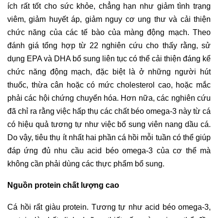
ích rất tốt cho sức khỏe, chẳng hạn như giảm tình trạng
viêm, giảm huyết áp, giảm nguy cơ ung thư và cải thiện
chức năng của các tế bào của màng động mạch. Theo
đánh giá tổng hợp từ 22 nghiên cứu cho thấy rằng, sử
dụng EPA và DHA bổ sung liên tục có thể cải thiện đáng kể
chức năng động mạch, đặc biệt là ở những người hút
thuốc, thừa cân hoặc có mức cholesterol cao, hoặc mắc
phải các hội chứng chuyển hóa. Hơn nữa, các nghiên cứu
đã chỉ ra rằng việc hấp thụ các chất béo omega-3 này từ cá
có hiệu quả tương tự như việc bổ sung viên nang dầu cá.
Do vậy, tiêu thụ ít nhất hai phần cá hồi mỗi tuần có thể giúp
đáp ứng đủ nhu cầu acid béo omega-3 của cơ thể mà
không cần phải dùng các thực phẩm bổ sung.
Nguồn protein chất lượng cao
Cá hồi rẩt giàu protein. Tương tự như acid béo omega-3,