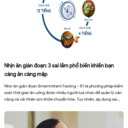
Nhịn ăn gián đoạn: 3 sai lầm phổ biến khiến bạn
càng ăn càng mập
Nhịn ăn gián đoạn (Intermittent Fasting – IF) là phương pháp kiểm
soát thời gian ăn uống được nhiều người lựa chọn để quản lý cân
nặng và cải thiện sức khỏe chuyển hóa. Tuy nhiên, áp dụng sai
cách không những làm giảm hiệu quả giảm cân mà còn gây kiệt
sức, mất cơ […]