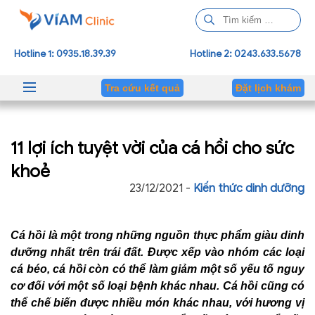
T
ì
m
Hotline 1: 0935.18.39.39
Hotline 2: 0243.633.5678
k
i
Tra cứu kết quả
Đặt lịch khám
ế
m
c
11 lợi ích tuyệt vời của cá hồi cho sức
h
o
khoẻ
:
23/12/2021 -
Kiến thức dinh dưỡng
Cá hồi là một trong những nguồn thực phẩm giàu dinh
dưỡng nhất trên trái đất. Được xếp vào nhóm các loại
cá béo, cá hồi còn có thể làm giảm một số yếu tố nguy
cơ đối với một số loại bệnh khác nhau. Cá hồi cũng có
thể chế biến được nhiều món khác nhau, với hương vị