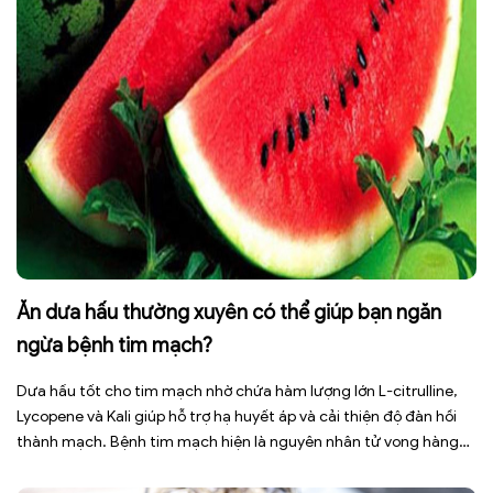
Ăn dưa hấu thường xuyên có thể giúp bạn ngăn
ngừa bệnh tim mạch?
Dưa hấu tốt cho tim mạch nhờ chứa hàm lượng lớn L-citrulline,
Lycopene và Kali giúp hỗ trợ hạ huyết áp và cải thiện độ đàn hồi
thành mạch. Bệnh tim mạch hiện là nguyên nhân tử vong hàng
đầu toàn cầu, tuy nhiên việc điều chỉnh chế độ ăn uống hằng
ngày có thể […]