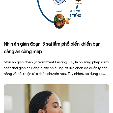
Nhịn ăn gián đoạn: 3 sai lầm phổ biến khiến bạn
càng ăn càng mập
Nhịn ăn gián đoạn (Intermittent Fasting – IF) là phương pháp kiểm
soát thời gian ăn uống được nhiều người lựa chọn để quản lý cân
nặng và cải thiện sức khỏe chuyển hóa. Tuy nhiên, áp dụng sai
cách không những làm giảm hiệu quả giảm cân mà còn gây kiệt
sức, mất cơ […]