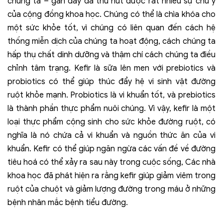
chúng ta – gần đây đã thu hút được rất nhiều sự chú ý
của cộng đồng khoa học. Chúng có thể là chìa khóa cho
một sức khỏe tốt, vì chúng có liên quan đến cách hệ
thống miễn dịch của chúng ta hoạt động, cách chúng ta
hấp thụ chất dinh dưỡng và thậm chí cách chúng ta điều
chỉnh tâm trạng. Kefir là sữa lên men với prebiotics và
probiotics có thể giúp thúc đẩy hệ vi sinh vật đường
ruột khỏe mạnh. Probiotics là vi khuẩn tốt, và prebiotics
là thành phần thực phẩm nuôi chúng. Vì vậy, kefir là một
loại thực phẩm cộng sinh cho sức khỏe đường ruột, có
nghĩa là nó chứa cả vi khuẩn và nguồn thức ăn của vi
khuẩn. Kefir có thể giúp ngăn ngừa các vấn đề về đường
tiêu hoá có thể xảy ra sau này trong cuộc sống, Các nhà
khoa học đã phát hiện ra rằng kefir giúp giảm viêm trong
ruột của chuột và giảm lượng đường trong máu ở những
bệnh nhân mắc bệnh tiểu đường.