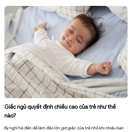
nhiều bệnh mạn tính khác. Tuy nhiên, việc bỏ nước ngọt không
chỉ […]
Giấc ngủ quyết định chiều cao của trẻ như thế
nào?
Kỳ nghỉ hè đến dễ làm đảo lộn giờ giấc của trẻ nhỏ khi nhiều bạn