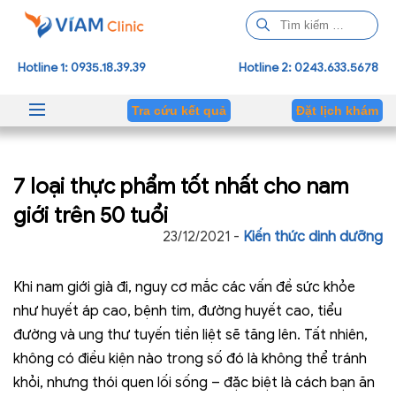
T
ì
m
Hotline 1: 0935.18.39.39
Hotline 2: 0243.633.5678
k
i
Tra cứu kết quả
Đặt lịch khám
ế
m
c
7 loại thực phẩm tốt nhất cho nam
h
o
giới trên 50 tuổi
:
23/12/2021 -
Kiến thức dinh dưỡng
Khi nam giới già đi, nguy cơ mắc các vấn đề sức khỏe
như huyết áp cao, bệnh tim, đường huyết cao, tiểu
đường và ung thư tuyến tiền liệt sẽ tăng lên. Tất nhiên,
không có điều kiện nào trong số đó là không thể tránh
khỏi, nhưng thói quen lối sống – đặc biệt là cách bạn ăn