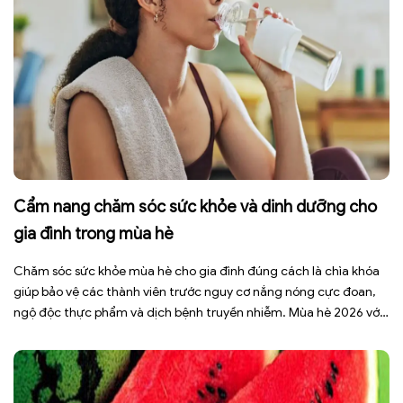
Cẩm nang chăm sóc sức khỏe và dinh dưỡng cho
gia đình trong mùa hè
Chăm sóc sức khỏe mùa hè cho gia đình đúng cách là chìa khóa
giúp bảo vệ các thành viên trước nguy cơ nắng nóng cực đoan,
ngộ độc thực phẩm và dịch bệnh truyền nhiễm. Mùa hè 2026 với
dự báo nhiều đợt nắng nóng kéo dài có thể gây mất nước, kiệt
sức […]