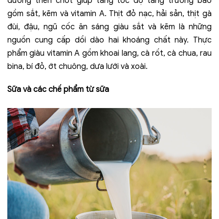
dưỡng then chốt giúp tăng tốc độ tăng trưởng bao
gồm sắt, kẽm và vitamin A. Thịt đỏ nạc, hải sản, thịt gà
đùi, đậu, ngũ cốc ăn sáng giàu sắt và kẽm là những
nguồn cung cấp dồi dào hai khoáng chất này. Thực
phẩm giàu vitamin A gồm khoai lang, cà rốt, cà chua, rau
bina, bí đỏ, ớt chuông, dưa lưới và xoài.
Sữa và các chế phẩm từ sữa