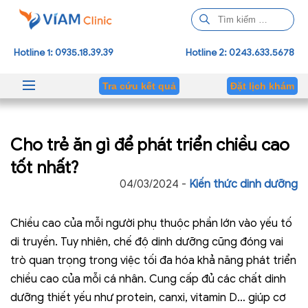
T
ì
m
Hotline 1: 0935.18.39.39
Hotline 2: 0243.633.5678
k
i
Tra cứu kết quả
Đặt lịch khám
ế
m
c
Cho trẻ ăn gì để phát triển chiều cao
h
o
tốt nhất?
:
04/03/2024 -
Kiến thức dinh dưỡng
Chiều cao của mỗi người phụ thuộc phần lớn vào yếu tố
di truyền. Tuy nhiên, chế độ dinh dưỡng cũng đóng vai
trò quan trọng trong việc tối đa hóa khả năng phát triển
chiều cao của mỗi cá nhân. Cung cấp đủ các chất dinh
dưỡng thiết yếu như protein, canxi, vitamin D… giúp cơ