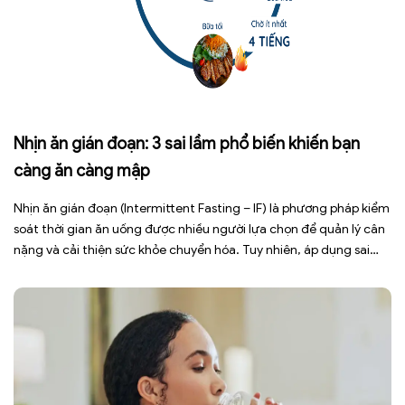
Nhịn ăn gián đoạn: 3 sai lầm phổ biến khiến bạn
càng ăn càng mập
Nhịn ăn gián đoạn (Intermittent Fasting – IF) là phương pháp kiểm
soát thời gian ăn uống được nhiều người lựa chọn để quản lý cân
nặng và cải thiện sức khỏe chuyển hóa. Tuy nhiên, áp dụng sai
cách không những làm giảm hiệu quả giảm cân mà còn gây kiệt
sức, mất cơ […]