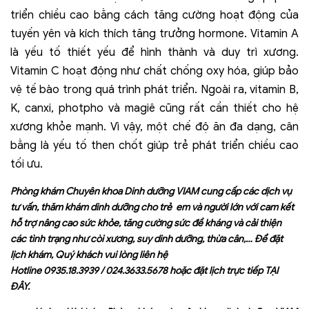
triển chiều cao bằng cách tăng cường hoạt động của
tuyến yên và kích thích tăng trưởng hormone. Vitamin A
là yếu tố thiết yếu để hình thành và duy trì xương.
Vitamin C hoạt động như chất chống oxy hóa, giúp bảo
vệ tế bào trong quá trình phát triển. Ngoài ra, vitamin B,
K, canxi, photpho và magiê cũng rất cần thiết cho hệ
xương khỏe mạnh. Vì vậy, một chế độ ăn đa dạng, cân
bằng là yếu tố then chốt giúp trẻ phát triển chiều cao
tối ưu.
Phòng khám Chuyên khoa Dinh dưỡng VIAM cung cấp các dịch vụ
tư vấn, thăm
khám dinh dưỡng cho trẻ em
và người lớn với cam kết
hỗ trợ nâng cao sức khỏe, tăng cường sức đề kháng và cải thiện
các tình trạng như còi xương, suy dinh dưỡng, thừa cân,… Để đặt
lịch khám, Quý khách vui lòng liên hệ
Hotline
0935.18.3939
/
024.3633.5678
hoặc đặt lịch trực tiếp
TẠI
ĐÂY
.