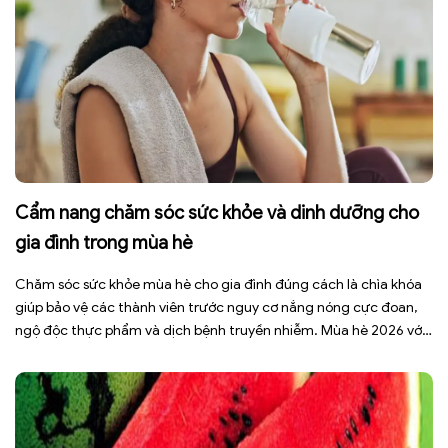
Cẩm nang chăm sóc sức khỏe và dinh dưỡng cho
gia đình trong mùa hè
Chăm sóc sức khỏe mùa hè cho gia đình đúng cách là chìa khóa
giúp bảo vệ các thành viên trước nguy cơ nắng nóng cực đoan,
ngộ độc thực phẩm và dịch bệnh truyền nhiễm. Mùa hè 2026 với
dự báo nhiều đợt nắng nóng kéo dài có thể gây mất nước, kiệt
sức […]