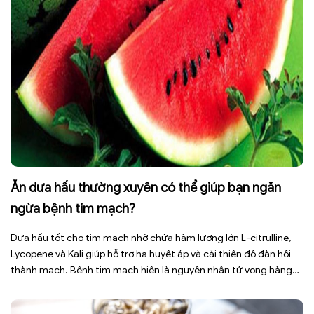
Ăn dưa hấu thường xuyên có thể giúp bạn ngăn
ngừa bệnh tim mạch?
Dưa hấu tốt cho tim mạch nhờ chứa hàm lượng lớn L-citrulline,
Lycopene và Kali giúp hỗ trợ hạ huyết áp và cải thiện độ đàn hồi
thành mạch. Bệnh tim mạch hiện là nguyên nhân tử vong hàng
đầu toàn cầu, tuy nhiên việc điều chỉnh chế độ ăn uống hằng
ngày có thể […]