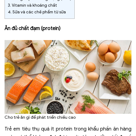
3.
Vitamin và khoáng chất
4.
Sữa và các chế phẩm từ sữa
Ăn đủ chất đạm (protein)
Cho trẻ ăn gì để phát triển chiều cao
Trẻ em tiêu thụ quá ít protein trong khẩu phần ăn hàng