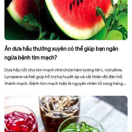
Ăn dưa hấu thường xuyên có thể giúp bạn ngăn
ngừa bệnh tim mạch?
Dưa hấu tốt cho tim mạch nhờ chứa hàm lượng lớn L-citrulline,
Lycopene và Kali giúp hỗ trợ hạ huyết áp và cải thiện độ đàn hồi
thành mạch. Bệnh tim mạch hiện là nguyên nhân tử vong hàng
đầu toàn cầu, tuy nhiên việc điều chỉnh chế độ ăn uống hằng
ngày có thể […]