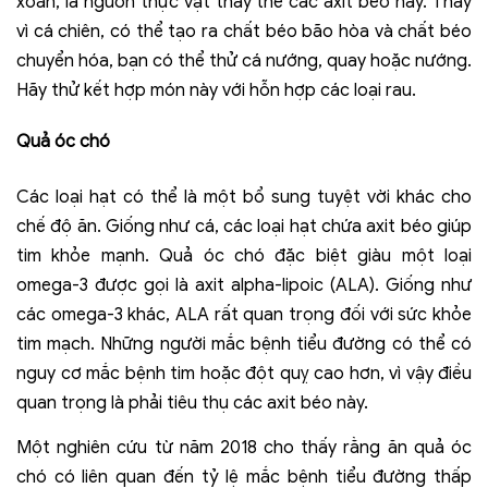
xoắn, là nguồn thực vật thay thế các axit béo này. Thay
vì cá chiên, có thể tạo ra chất béo bão hòa và chất béo
chuyển hóa, bạn có thể thử cá nướng, quay hoặc nướng.
Hãy thử kết hợp món này với hỗn hợp các loại rau.
Quả óc chó
Các loại hạt có thể là một bổ sung tuyệt vời khác cho
chế độ ăn. Giống như cá, các loại hạt chứa axit béo giúp
tim khỏe mạnh. Quả óc chó đặc biệt giàu một loại
omega-3 được gọi là axit alpha-lipoic (ALA). Giống như
các omega-3 khác, ALA rất quan trọng đối với sức khỏe
tim mạch. Những người mắc bệnh tiểu đường có thể có
nguy cơ mắc bệnh tim hoặc đột quỵ cao hơn, vì vậy điều
quan trọng là phải tiêu thụ các axit béo này.
Một nghiên cứu từ năm 2018 cho thấy rằng ăn quả óc
chó có liên quan đến tỷ lệ mắc bệnh tiểu đường thấp