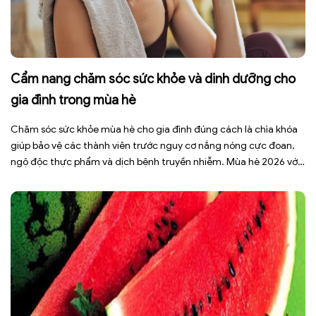
Cẩm nang chăm sóc sức khỏe và dinh dưỡng cho
gia đình trong mùa hè
Chăm sóc sức khỏe mùa hè cho gia đình đúng cách là chìa khóa
giúp bảo vệ các thành viên trước nguy cơ nắng nóng cực đoan,
ngộ độc thực phẩm và dịch bệnh truyền nhiễm. Mùa hè 2026 với
dự báo nhiều đợt nắng nóng kéo dài có thể gây mất nước, kiệt
sức […]