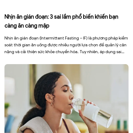
Nhịn ăn gián đoạn: 3 sai lầm phổ biến khiến bạn
càng ăn càng mập
Nhịn ăn gián đoạn (Intermittent Fasting – IF) là phương pháp kiểm
soát thời gian ăn uống được nhiều người lựa chọn để quản lý cân
nặng và cải thiện sức khỏe chuyển hóa. Tuy nhiên, áp dụng sai
cách không những làm giảm hiệu quả giảm cân mà còn gây kiệt
sức, mất cơ […]