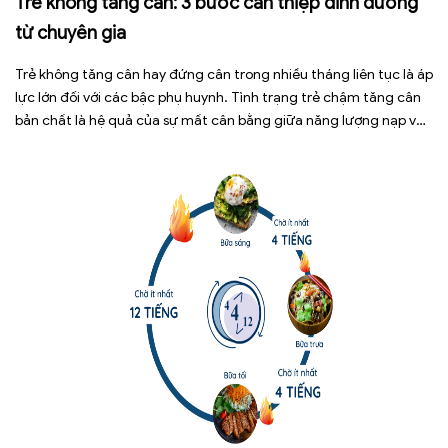
Trẻ không tăng cân: 3 bước can thiệp dinh dưỡng
từ chuyên gia
Trẻ không tăng cân hay đứng cân trong nhiều tháng liên tục là áp
lực lớn đối với các bậc phụ huynh. Tình trạng trẻ chậm tăng cân
bản chất là hệ quả của sự mất cân bằng giữa năng lượng nạp vào
và năng lượng tiêu hao. Thay vì tự ý dùng các loại […]