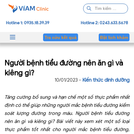
T
ì
m
Hotline 1: 0935.18.39.39
Hotline 2: 0243.633.5678
k
i
Tra cứu kết quả
Đặt lịch khám
ế
m
c
Người bệnh tiểu đường nên ăn gì và
h
o
kiêng gì?
:
10/01/2023 -
Kiến thức dinh dưỡng
Tăng cường bổ sung và hạn chế một số thực phẩm nhất
định có thể giúp những người mắc bệnh tiểu đường kiểm
soát lượng đường trong máu. Người bệnh tiểu đường
nên ăn gì và kiêng gì? Bài viết này xem xét một số loại
thực phẩm tốt nhất cho người mắc bệnh tiểu đường,